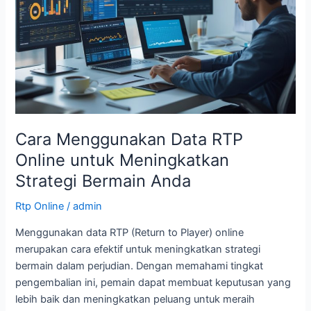
Rendah:
Perbandingan
Keuntungan
dan
Risiko
Cara Menggunakan Data RTP
Online untuk Meningkatkan
Strategi Bermain Anda
Rtp Online
/
admin
Menggunakan data RTP (Return to Player) online
merupakan cara efektif untuk meningkatkan strategi
bermain dalam perjudian. Dengan memahami tingkat
pengembalian ini, pemain dapat membuat keputusan yang
lebih baik dan meningkatkan peluang untuk meraih