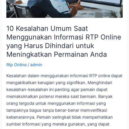
Anda
10 Kesalahan Umum Saat
Menggunakan Informasi RTP Online
yang Harus Dihindari untuk
Meningkatkan Permainan Anda
Rtp Online
/
admin
Kesalahan dalam menggunakan informasi RTP online dapat
mengakibatkan kerugian yang signifikan. Menghindari
kesalahan-kesalahan ini penting agar pemain dapat
memaksimalkan potensi mereka saat bermain. Banyak
orang tergoda untuk menggunakan informasi yang
tampaknya bagus tanpa benar-benar memverifikasi
kebenarannya. Pemain seringkali tidak memperhatikan
sumber informasi yang mereka gunakan, yang dapat