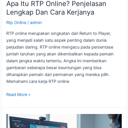
Apa Itu RTP Online? Penjelasan
Lengkap Dan Cara Kerjanya
Rtp Online
/
admin
RTP online merupakan singkatan dari Return to Player,
yang menjadi salah satu aspek penting dalam dunia
perjudian daring. RTP online mengacu pada persentase
jumlah taruhan yang akan dikembalikan kepada pemain
dalam jangka waktu tertentu. Angka ini memberikan
gambaran seberapa besar keuntungan yang bisa
diharapkan pemain dari permainan yang mereka pilih.
Memahami cara kerja RTP online
Apa
Read More »
Itu
RTP
Online?
Penjelasan