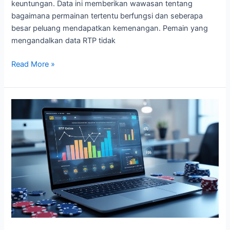
keuntungan. Data ini memberikan wawasan tentang
bagaimana permainan tertentu berfungsi dan seberapa
besar peluang mendapatkan kemenangan. Pemain yang
mengandalkan data RTP tidak
Cara
Read More »
Menggunakan
Data
RTP
Online
untuk
Meningkatkan
Strategi
Bermain
Anda