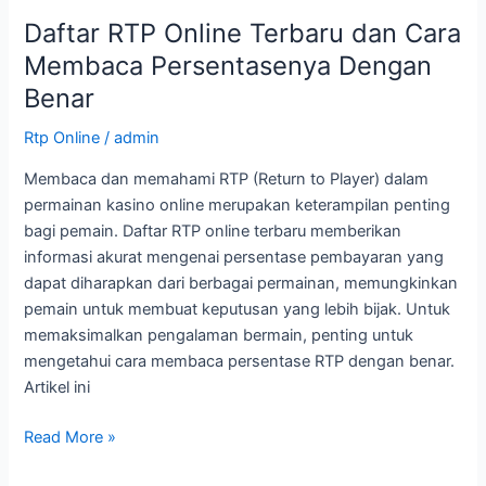
Daftar RTP Online Terbaru dan Cara
Membaca Persentasenya Dengan
Benar
Rtp Online
/
admin
Membaca dan memahami RTP (Return to Player) dalam
permainan kasino online merupakan keterampilan penting
bagi pemain. Daftar RTP online terbaru memberikan
informasi akurat mengenai persentase pembayaran yang
dapat diharapkan dari berbagai permainan, memungkinkan
pemain untuk membuat keputusan yang lebih bijak. Untuk
memaksimalkan pengalaman bermain, penting untuk
mengetahui cara membaca persentase RTP dengan benar.
Artikel ini
Daftar
Read More »
RTP