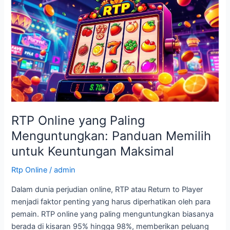
Live:
Memahami
Pengaruhnya
terhadap
Kemenangan
Anda
RTP Online yang Paling
Menguntungkan: Panduan Memilih
untuk Keuntungan Maksimal
Rtp Online
/
admin
Dalam dunia perjudian online, RTP atau Return to Player
menjadi faktor penting yang harus diperhatikan oleh para
pemain. RTP online yang paling menguntungkan biasanya
berada di kisaran 95% hingga 98%, memberikan peluang