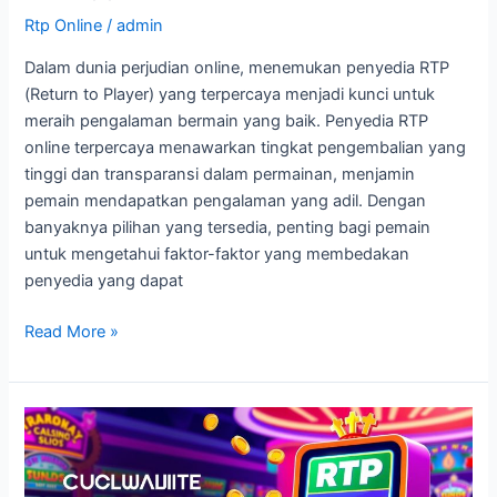
Rtp Online
/
admin
Dalam dunia perjudian online, menemukan penyedia RTP
(Return to Player) yang terpercaya menjadi kunci untuk
meraih pengalaman bermain yang baik. Penyedia RTP
online terpercaya menawarkan tingkat pengembalian yang
tinggi dan transparansi dalam permainan, menjamin
pemain mendapatkan pengalaman yang adil. Dengan
banyaknya pilihan yang tersedia, penting bagi pemain
untuk mengetahui faktor-faktor yang membedakan
penyedia yang dapat
Penyedia
Read More »
RTP
Online
Terpercaya:
Panduan
Memilih
dan