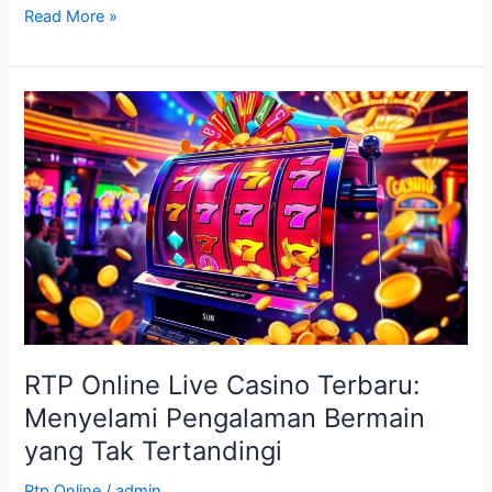
RTP
Read More »
Online
Tertinggi
untuk
Slot
Gacor:
Temukan
Pilihan
Terbaik
untuk
Menang
Besar
RTP Online Live Casino Terbaru:
Menyelami Pengalaman Bermain
yang Tak Tertandingi
Rtp Online
/
admin