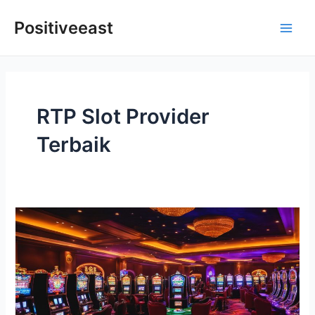
Skip
Positiveeast
to
Main
content
Men
RTP Slot Provider
Terbaik