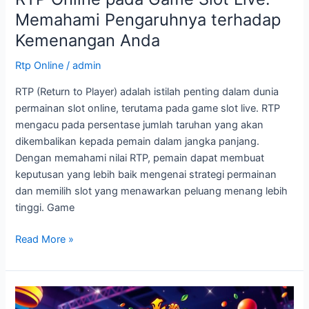
Memahami Pengaruhnya terhadap
Kemenangan Anda
Rtp Online
/
admin
RTP (Return to Player) adalah istilah penting dalam dunia
permainan slot online, terutama pada game slot live. RTP
mengacu pada persentase jumlah taruhan yang akan
dikembalikan kepada pemain dalam jangka panjang.
Dengan memahami nilai RTP, pemain dapat membuat
keputusan yang lebih baik mengenai strategi permainan
dan memilih slot yang menawarkan peluang menang lebih
tinggi. Game
RTP
Read More »
Online
pada
Game
Slot