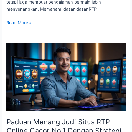
tetapi juga membuat pengalaman bermain lebih
menyenangkan. Memahami dasar-dasar RTP
Cara
Read More »
Paduan
Menang
Judi
Situs
RTP
Online
Gacor
No.1
untuk
Pemula
yang
Efektif
Paduan Menang Judi Situs RTP
Online Gacor No.1 Dengan Strategi