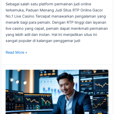
Sebagai salah satu platform permainan judi online
terkemuka, Paduan Menang Judi Situs RTP Online Gacor
No.1 Live Casino Tercepat menawarkan pengalaman yang
menarik bagi para pemain. Dengan RTP tinggi dan layanan
live casino yang cepat, pemain dapat menikmati permainan
yang lebih adil dan instan. Hal ini menjadikan situs ini
sangat populer di kalangan penggemar judi
Paduan
Read More »
Menang
Judi
Situs
RTP
Online
Gacor
No.1
Live
Casino
Tercepat