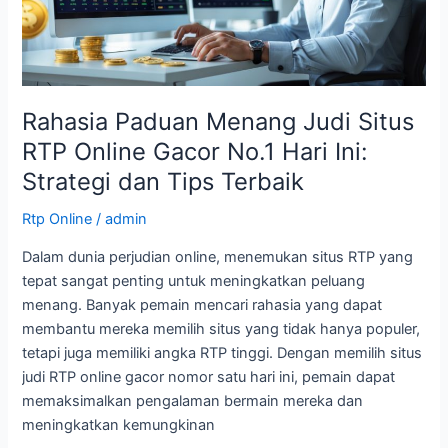
Bonus
dan
Jackpot
Mudah
Rahasia Paduan Menang Judi Situs
RTP Online Gacor No.1 Hari Ini:
Strategi dan Tips Terbaik
Rtp Online
/
admin
Dalam dunia perjudian online, menemukan situs RTP yang
tepat sangat penting untuk meningkatkan peluang
menang. Banyak pemain mencari rahasia yang dapat
membantu mereka memilih situs yang tidak hanya populer,
tetapi juga memiliki angka RTP tinggi. Dengan memilih situs
judi RTP online gacor nomor satu hari ini, pemain dapat
memaksimalkan pengalaman bermain mereka dan
meningkatkan kemungkinan