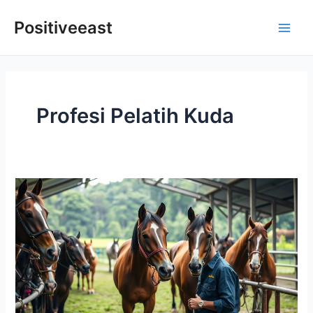
Skip
Positiveeast
to
Main
content
Men
Profesi Pelatih Kuda