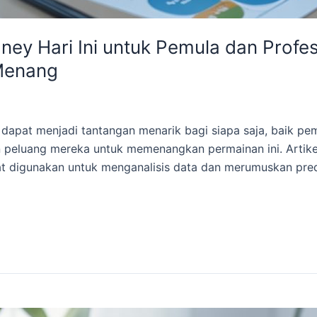
dney Hari Ini untuk Pemula dan Profe
Menang
y dapat menjadi tantangan menarik bagi siapa saja, baik 
 peluang mereka untuk memenangkan permainan ini. Artik
 digunakan untuk menganalisis data dan merumuskan predik