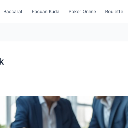
Baccarat
Pacuan Kuda
Poker Online
Roulette
k