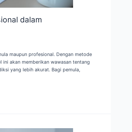
sional dalam
pemula maupun profesional. Dengan metode
el ini akan memberikan wawasan tentang
si yang lebih akurat. Bagi pemula,