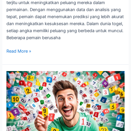
terjitu untuk meningkatkan peluang mereka dalam
permainan. Dengan menggunakan data dan analisis yang
tepat, pemain dapat menemukan prediksi yang lebih akurat
dan meningkatkan kesuksesan mereka. Dalam dunia togel,
setiap angka memiliki peluang yang berbeda untuk muncul.
Beberapa pemain berusaha
Prediksi
Read More »
Togel
Terbaru
dan
Terjitu:
Strategi
Menang
yang
Harus
Diketahui