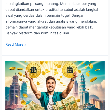
meningkatkan peluang menang. Mencari sumber yang
dapat diandalkan untuk prediksi tersebut adalah langkah
awal yang cerdas dalam bermain togel. Dengan
informasinya yang akurat dan analisis yang mendalam,
pemain dapat mengambil keputusan yang lebih baik.
Banyak platform dan komunitas di luar
Prediksi
Read More »
Togel
4D
Terpercaya:
Strategi
dan
Analisis
untuk
Meningkatkan
Peluang
Menang