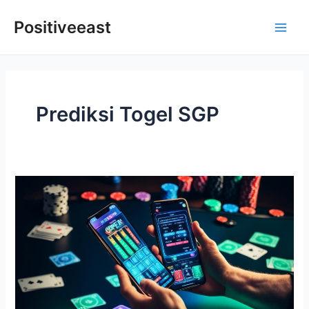
Skip
Positiveeast
to
Main
content
Men
Prediksi Togel SGP