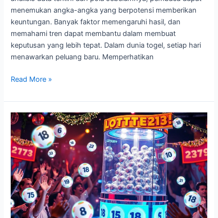
menemukan angka-angka yang berpotensi memberikan
keuntungan. Banyak faktor memengaruhi hasil, dan
memahami tren dapat membantu dalam membuat
keputusan yang lebih tepat. Dalam dunia togel, setiap hari
menawarkan peluang baru. Memperhatikan
Prediksi
Read More »
togel
6D
dan
4D
hari
ini:
Analisis
Akurat
dan
Strategi
Terbaik