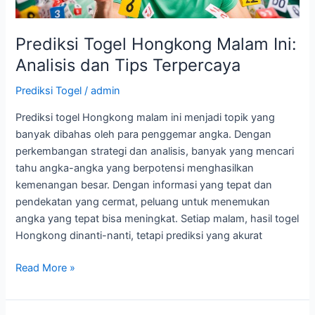
Prediksi Togel Hongkong Malam Ini:
Analisis dan Tips Terpercaya
Prediksi Togel
/
admin
Prediksi togel Hongkong malam ini menjadi topik yang
banyak dibahas oleh para penggemar angka. Dengan
perkembangan strategi dan analisis, banyak yang mencari
tahu angka-angka yang berpotensi menghasilkan
kemenangan besar. Dengan informasi yang tepat dan
pendekatan yang cermat, peluang untuk menemukan
angka yang tepat bisa meningkat. Setiap malam, hasil togel
Hongkong dinanti-nanti, tetapi prediksi yang akurat
Prediksi
Read More »
Togel
Hongkong