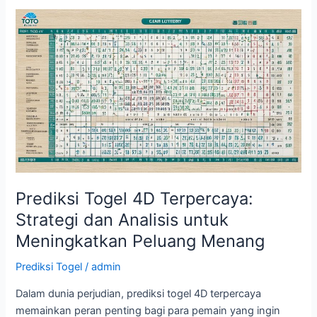
Ini
Akurat:
Analisis
dan
Tren
Terbaru
Prediksi Togel 4D Terpercaya:
Strategi dan Analisis untuk
Meningkatkan Peluang Menang
Prediksi Togel
/
admin
Dalam dunia perjudian, prediksi togel 4D terpercaya
memainkan peran penting bagi para pemain yang ingin