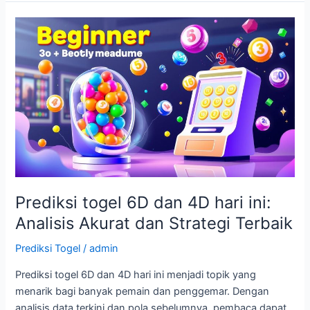
2024
Paling
Akurat:
Analisis
dan
Strategi
untuk
Meningkatkan
Peluang
Anda
Prediksi togel 6D dan 4D hari ini:
Analisis Akurat dan Strategi Terbaik
Prediksi Togel
/
admin
Prediksi togel 6D dan 4D hari ini menjadi topik yang
menarik bagi banyak pemain dan penggemar. Dengan
analisis data terkini dan pola sebelumnya, pembaca dapat