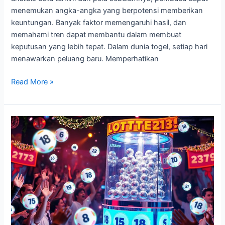
menemukan angka-angka yang berpotensi memberikan
keuntungan. Banyak faktor memengaruhi hasil, dan
memahami tren dapat membantu dalam membuat
keputusan yang lebih tepat. Dalam dunia togel, setiap hari
menawarkan peluang baru. Memperhatikan
Prediksi
Read More »
togel
6D
dan
4D
hari
ini:
Analisis
Akurat
dan
Strategi
Terbaik