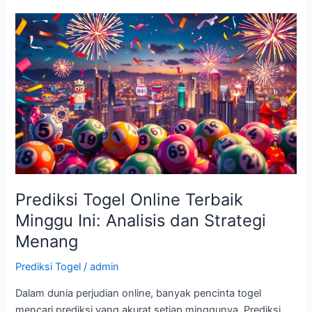
untuk
Semua
Pasaran:
Analisis
dan
Strategi
Terbaik
Prediksi Togel Online Terbaik
Minggu Ini: Analisis dan Strategi
Menang
Prediksi Togel
/
admin
Dalam dunia perjudian online, banyak pencinta togel
mencari prediksi yang akurat setiap minggunya. Prediksi