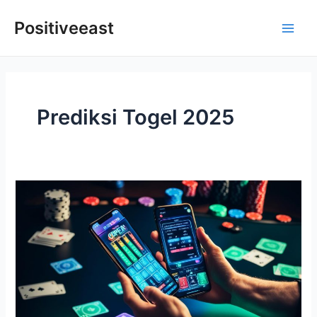
Skip
Positiveeast
to
Main
content
Men
Prediksi Togel 2025