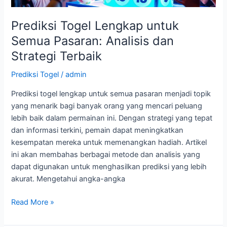
Prediksi Togel Lengkap untuk
Semua Pasaran: Analisis dan
Strategi Terbaik
Prediksi Togel
/
admin
Prediksi togel lengkap untuk semua pasaran menjadi topik
yang menarik bagi banyak orang yang mencari peluang
lebih baik dalam permainan ini. Dengan strategi yang tepat
dan informasi terkini, pemain dapat meningkatkan
kesempatan mereka untuk memenangkan hadiah. Artikel
ini akan membahas berbagai metode dan analisis yang
dapat digunakan untuk menghasilkan prediksi yang lebih
akurat. Mengetahui angka-angka
Prediksi
Read More »
Togel
Lengkap