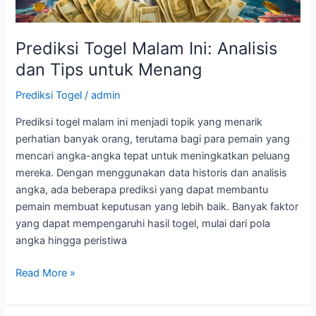
Prediksi Togel Malam Ini: Analisis
dan Tips untuk Menang
Prediksi Togel
/
admin
Prediksi togel malam ini menjadi topik yang menarik
perhatian banyak orang, terutama bagi para pemain yang
mencari angka-angka tepat untuk meningkatkan peluang
mereka. Dengan menggunakan data historis dan analisis
angka, ada beberapa prediksi yang dapat membantu
pemain membuat keputusan yang lebih baik. Banyak faktor
yang dapat mempengaruhi hasil togel, mulai dari pola
angka hingga peristiwa
Prediksi
Read More »
Togel
Malam