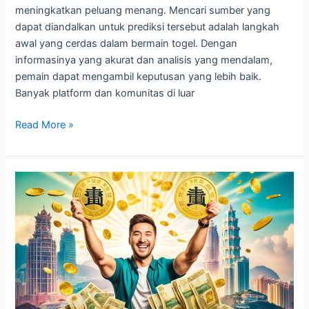
meningkatkan peluang menang. Mencari sumber yang
dapat diandalkan untuk prediksi tersebut adalah langkah
awal yang cerdas dalam bermain togel. Dengan
informasinya yang akurat dan analisis yang mendalam,
pemain dapat mengambil keputusan yang lebih baik.
Banyak platform dan komunitas di luar
Prediksi
Read More »
Togel
4D
Terpercaya:
Strategi
dan
Analisis
untuk
Meningkatkan
Peluang
Menang