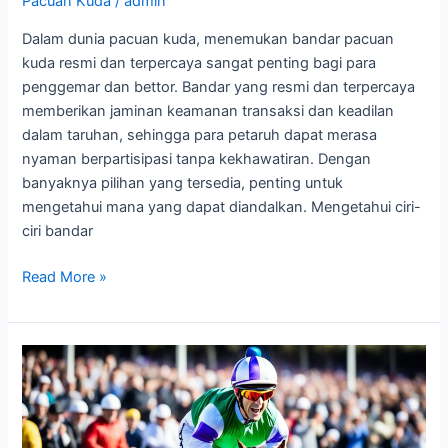
Pacuan Kuda
/
admin
Dalam dunia pacuan kuda, menemukan bandar pacuan
kuda resmi dan terpercaya sangat penting bagi para
penggemar dan bettor. Bandar yang resmi dan terpercaya
memberikan jaminan keamanan transaksi dan keadilan
dalam taruhan, sehingga para petaruh dapat merasa
nyaman berpartisipasi tanpa kekhawatiran. Dengan
banyaknya pilihan yang tersedia, penting untuk
mengetahui mana yang dapat diandalkan. Mengetahui ciri-
ciri bandar
Bandar
Read More »
Pacuan
Kuda
Resmi
dan
Terpercaya:
Panduan
Memilih