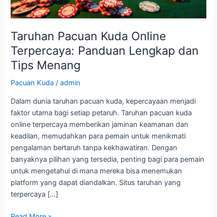
Taruhan Pacuan Kuda Online
Terpercaya: Panduan Lengkap dan
Tips Menang
Pacuan Kuda
/
admin
Dalam dunia taruhan pacuan kuda, kepercayaan menjadi
faktor utama bagi setiap petaruh. Taruhan pacuan kuda
online terpercaya memberikan jaminan keamanan dan
keadilan, memudahkan para pemain untuk menikmati
pengalaman bertaruh tanpa kekhawatiran. Dengan
banyaknya pilihan yang tersedia, penting bagi para pemain
untuk mengetahui di mana mereka bisa menemukan
platform yang dapat diandalkan. Situs taruhan yang
terpercaya […]
Taruhan
Read More »