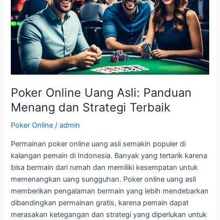
Aman
dan
Menguntungkan
Poker Online Uang Asli: Panduan
Menang dan Strategi Terbaik
Poker Online
/
admin
Permainan poker online uang asli semakin populer di
kalangan pemain di Indonesia. Banyak yang tertarik karena
bisa bermain dari rumah dan memiliki kesempatan untuk
memenangkan uang sungguhan. Poker online uang asli
memberikan pengalaman bermain yang lebih mendebarkan
dibandingkan permainan gratis, karena pemain dapat
merasakan ketegangan dan strategi yang diperlukan untuk