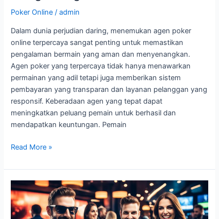
Poker Online
/
admin
Dalam dunia perjudian daring, menemukan agen poker
online terpercaya sangat penting untuk memastikan
pengalaman bermain yang aman dan menyenangkan.
Agen poker yang terpercaya tidak hanya menawarkan
permainan yang adil tetapi juga memberikan sistem
pembayaran yang transparan dan layanan pelanggan yang
responsif. Keberadaan agen yang tepat dapat
meningkatkan peluang pemain untuk berhasil dan
mendapatkan keuntungan. Pemain
Agen
Read More »
Poker
Online
Terpercaya:
Panduan
Memilih
yang