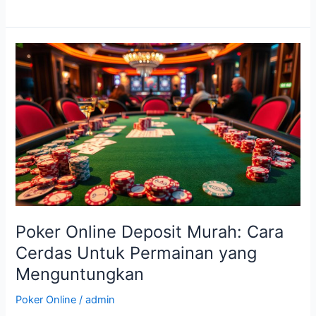
Poker
Online:
Panduan
Lengkap
untuk
Pemain
Pemula
dan
Berpengalaman
Poker Online Deposit Murah: Cara
Cerdas Untuk Permainan yang
Menguntungkan
Poker Online
/
admin