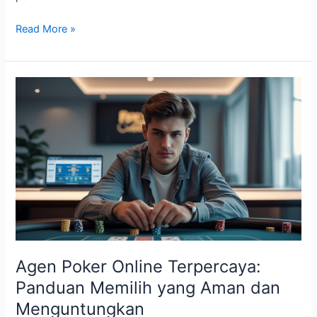
Poker
Read More »
Online
24
Jam:
Nikmati
Permainan
dalam
Kenyamanan
Tanpa
Henti
Agen Poker Online Terpercaya:
Panduan Memilih yang Aman dan
Menguntungkan