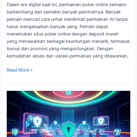
Dalam era digital saat ini, permainan poker online semakin
berkembang dan semakin banyak peminatnya. Banyak
pemain mencari cara untuk menikmati permainan ini tanpa
harus mengeluarkan banyak uang. Pemain dapat
menemukan situs poker online dengan deposit murah
yang menawarkan berbagai keuntungan menarik, termasuk
bonus dan promosi yang menguntungkan. Dengan
kemudahan akses dan variasi permainan yang ditawarkan,
Poker
Read More »
Online
Deposit
Murah:
Cara
Cerdas
Untuk
Permainan
yang
Menguntungkan