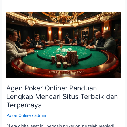
Terpercaya:
Panduan
Memilih
Situs
yang
Aman
dan
Terpercaya
Agen Poker Online: Panduan
Lengkap Mencari Situs Terbaik dan
Terpercaya
Poker Online
/
admin
Di era digital saat ini, bermain poker online telah menjadi