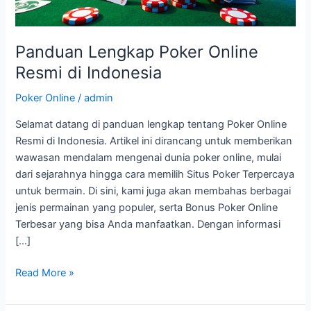
Panduan Lengkap Poker Online
Resmi di Indonesia
Poker Online
/
admin
Selamat datang di panduan lengkap tentang Poker Online
Resmi di Indonesia. Artikel ini dirancang untuk memberikan
wawasan mendalam mengenai dunia poker online, mulai
dari sejarahnya hingga cara memilih Situs Poker Terpercaya
untuk bermain. Di sini, kami juga akan membahas berbagai
jenis permainan yang populer, serta Bonus Poker Online
Terbesar yang bisa Anda manfaatkan. Dengan informasi
[…]
Panduan
Read More »
Lengkap
Poker