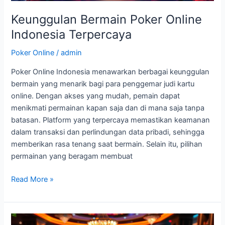
Keunggulan Bermain Poker Online
Indonesia Terpercaya
Poker Online
/
admin
Poker Online Indonesia menawarkan berbagai keunggulan
bermain yang menarik bagi para penggemar judi kartu
online. Dengan akses yang mudah, pemain dapat
menikmati permainan kapan saja dan di mana saja tanpa
batasan. Platform yang terpercaya memastikan keamanan
dalam transaksi dan perlindungan data pribadi, sehingga
memberikan rasa tenang saat bermain. Selain itu, pilihan
permainan yang beragam membuat
Keunggulan
Read More »
Bermain
Poker
Online