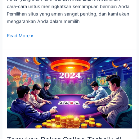
cara-cara untuk meningkatkan kemampuan bermain Anda.
Pemilihan situs yang aman sangat penting, dan kami akan
mengarahkan Anda dalam memilih
Tips
Read More »
Menang
Panduan
Poker
Online
Terpercaya