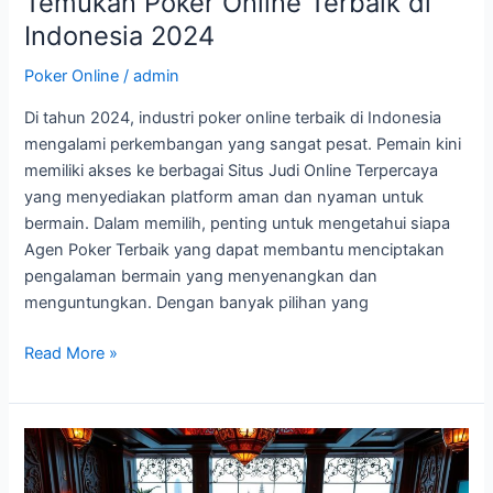
Temukan Poker Online Terbaik di
Indonesia 2024
Poker Online
/
admin
Di tahun 2024, industri poker online terbaik di Indonesia
mengalami perkembangan yang sangat pesat. Pemain kini
memiliki akses ke berbagai Situs Judi Online Terpercaya
yang menyediakan platform aman dan nyaman untuk
bermain. Dalam memilih, penting untuk mengetahui siapa
Agen Poker Terbaik yang dapat membantu menciptakan
pengalaman bermain yang menyenangkan dan
menguntungkan. Dengan banyak pilihan yang
Temukan
Read More »
Poker
Online
Terbaik
di
Indonesia