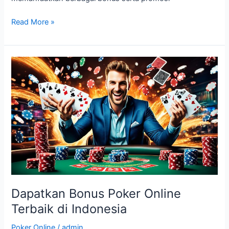
Kiat
Read More »
Menang
Poker
Online
Indonesia
Terpercaya
Dapatkan Bonus Poker Online
Terbaik di Indonesia
Poker Online
/
admin