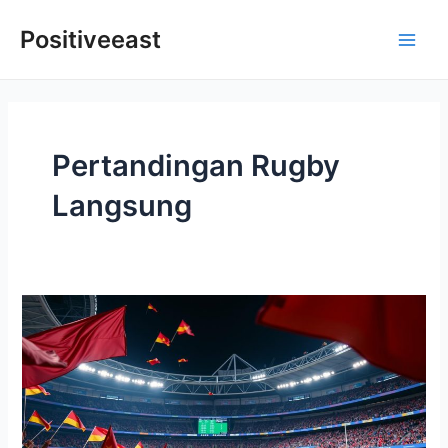
Skip
Positiveeast
to
Main
content
Men
Pertandingan Rugby
Langsung