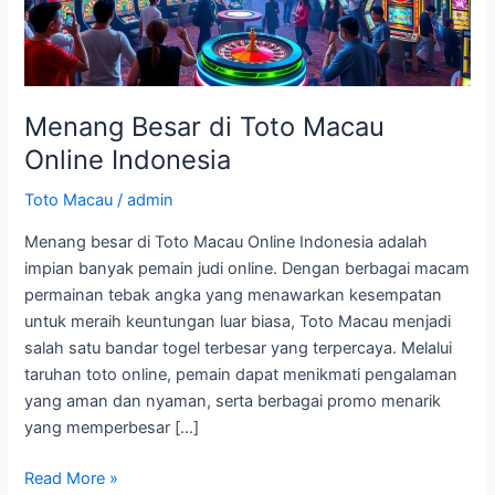
Menang Besar di Toto Macau
Online Indonesia
Toto Macau
/
admin
Menang besar di Toto Macau Online Indonesia adalah
impian banyak pemain judi online. Dengan berbagai macam
permainan tebak angka yang menawarkan kesempatan
untuk meraih keuntungan luar biasa, Toto Macau menjadi
salah satu bandar togel terbesar yang terpercaya. Melalui
taruhan toto online, pemain dapat menikmati pengalaman
yang aman dan nyaman, serta berbagai promo menarik
yang memperbesar […]
Menang
Read More »