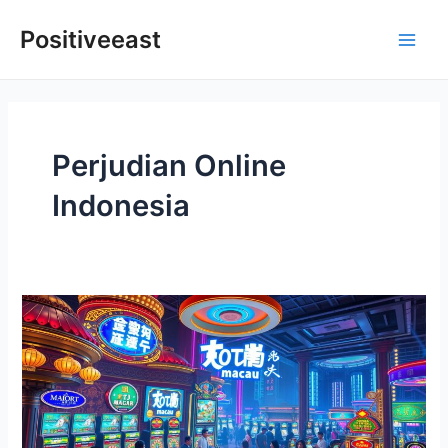
Skip
Positiveeast
to
Main
content
Men
Perjudian Online
Indonesia