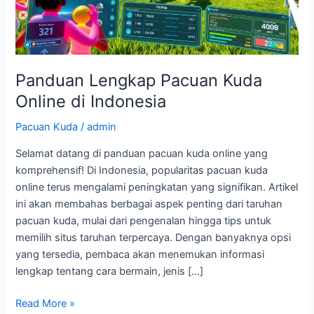
Panduan Lengkap Pacuan Kuda
Online di Indonesia
Pacuan Kuda
/
admin
Selamat datang di panduan pacuan kuda online yang
komprehensif! Di Indonesia, popularitas pacuan kuda
online terus mengalami peningkatan yang signifikan. Artikel
ini akan membahas berbagai aspek penting dari taruhan
pacuan kuda, mulai dari pengenalan hingga tips untuk
memilih situs taruhan terpercaya. Dengan banyaknya opsi
yang tersedia, pembaca akan menemukan informasi
lengkap tentang cara bermain, jenis […]
Panduan
Read More »