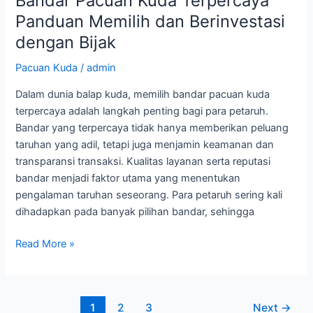
Bandar Pacuan Kuda Terpercaya
Panduan Memilih dan Berinvestasi
dengan Bijak
Pacuan Kuda
/
admin
Dalam dunia balap kuda, memilih bandar pacuan kuda
terpercaya adalah langkah penting bagi para petaruh.
Bandar yang terpercaya tidak hanya memberikan peluang
taruhan yang adil, tetapi juga menjamin keamanan dan
transparansi transaksi. Kualitas layanan serta reputasi
bandar menjadi faktor utama yang menentukan
pengalaman taruhan seseorang. Para petaruh sering kali
dihadapkan pada banyak pilihan bandar, sehingga
Bandar
Read More »
Pacuan
Kuda
Terpercaya
Post
1
2
3
Next
→
Panduan