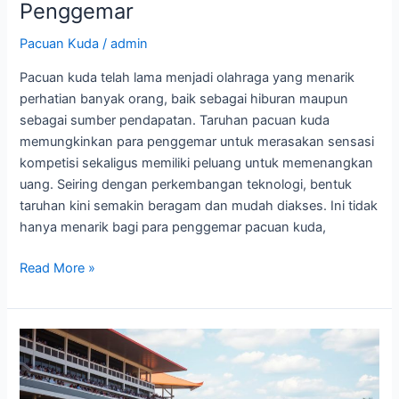
Penggemar
Pacuan Kuda
/
admin
Pacuan kuda telah lama menjadi olahraga yang menarik
perhatian banyak orang, baik sebagai hiburan maupun
sebagai sumber pendapatan. Taruhan pacuan kuda
memungkinkan para penggemar untuk merasakan sensasi
kompetisi sekaligus memiliki peluang untuk memenangkan
uang. Seiring dengan perkembangan teknologi, bentuk
taruhan kini semakin beragam dan mudah diakses. Ini tidak
hanya menarik bagi para penggemar pacuan kuda,
Taruhan
Read More »
Pacuan
Kuda
Panduan
Lengkap
untuk
Pemula