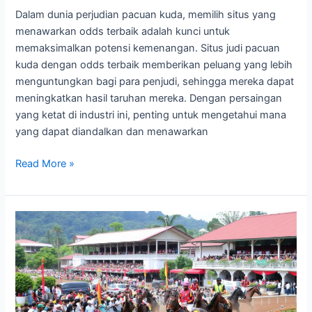
Dalam dunia perjudian pacuan kuda, memilih situs yang
menawarkan odds terbaik adalah kunci untuk
memaksimalkan potensi kemenangan. Situs judi pacuan
kuda dengan odds terbaik memberikan peluang yang lebih
menguntungkan bagi para penjudi, sehingga mereka dapat
meningkatkan hasil taruhan mereka. Dengan persaingan
yang ketat di industri ini, penting untuk mengetahui mana
yang dapat diandalkan dan menawarkan
Situs
Read More »
judi
pacuan
kuda
dengan
odds
terbaik:
Temukan
Peluang