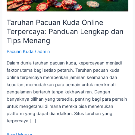
Taruhan Pacuan Kuda Online
Terpercaya: Panduan Lengkap dan
Tips Menang
Pacuan Kuda
/
admin
Dalam dunia taruhan pacuan kuda, kepercayaan menjadi
faktor utama bagi setiap petaruh. Taruhan pacuan kuda
online terpercaya memberikan jaminan keamanan dan
keadilan, memudahkan para pemain untuk menikmati
pengalaman bertaruh tanpa kekhawatiran. Dengan
banyaknya pilihan yang tersedia, penting bagi para pemain
untuk mengetahui di mana mereka bisa menemukan
platform yang dapat diandalkan. Situs taruhan yang
terpercaya […]
Taruhan
Read More »