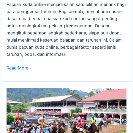
Pacuan kuda online menjadi salah satu pilihan menarik bagi
para penggemar taruhan. Bagi pemula, memahami dasar-
dasar cara bermain pacuan kuda online sangat penting
untuk meningkatkan peluang kemenangan. Dengan
mengikuti beberapa langkah sederhana, siapa pun dapat
mulai menikmati keseruan balapan dan taruhan ini. Dalam
dunia pacuan kuda online, berbagai faktor seperti jenis
taruhan, odds, dan informasi
Cara
Read More »
Bermain
Pacuan
Kuda
Online
untuk
Pemula:
Panduan
Lengkap
dan