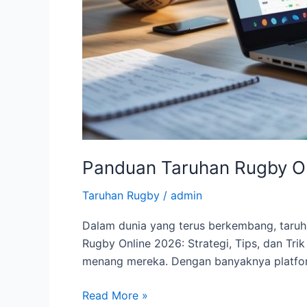
Panduan Taruhan Rugby Onli
Taruhan Rugby
/
admin
Dalam dunia yang terus berkembang, taruha
Rugby Online 2026: Strategi, Tips, dan T
menang mereka. Dengan banyaknya platform
Panduan
Read More »