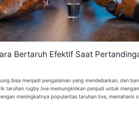
Cara Bertaruh Efektif Saat Pertandi
sung bisa menjadi pengalaman yang mendebarkan, dan ban
rik taruhan rugby live memungkinkan penjudi untuk mengam
 dengan meningkatnya popularitas taruhan live, memahami s