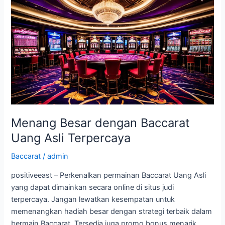
Untuk
Menang
Menang Besar dengan Baccarat
Uang Asli Terpercaya
Baccarat
/
admin
positiveeast – Perkenalkan permainan Baccarat Uang Asli
yang dapat dimainkan secara online di situs judi
terpercaya. Jangan lewatkan kesempatan untuk
memenangkan hadiah besar dengan strategi terbaik dalam
bermain Baccarat. Tersedia juga promo bonus menarik