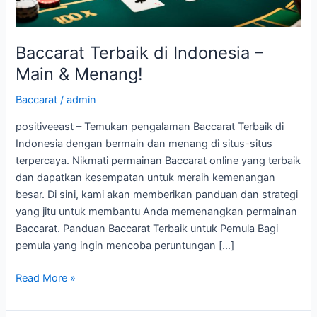
Baccarat Terbaik di Indonesia –
Main & Menang!
Baccarat
/
admin
positiveeast – Temukan pengalaman Baccarat Terbaik di
Indonesia dengan bermain dan menang di situs-situs
terpercaya. Nikmati permainan Baccarat online yang terbaik
dan dapatkan kesempatan untuk meraih kemenangan
besar. Di sini, kami akan memberikan panduan dan strategi
yang jitu untuk membantu Anda memenangkan permainan
Baccarat. Panduan Baccarat Terbaik untuk Pemula Bagi
pemula yang ingin mencoba peruntungan […]
Baccarat
Read More »
Terbaik
di