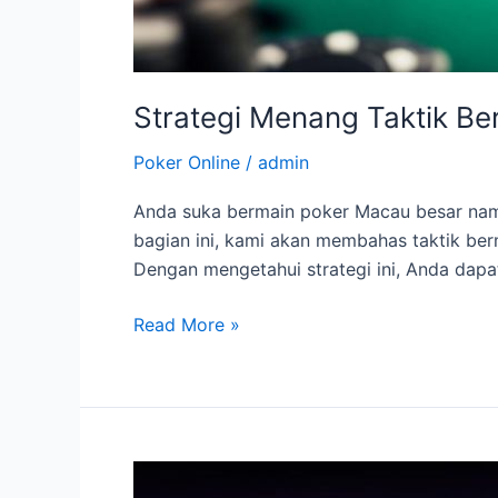
Strategi Menang Taktik B
Poker Online
/
admin
Anda suka bermain poker Macau besar namun
bagian ini, kami akan membahas taktik be
Dengan mengetahui strategi ini, Anda da
Strategi
Read More »
Menang
Taktik
Bermain
Poker
Macau
Besar