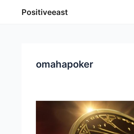
Skip
Positiveeast
to
content
omahapoker