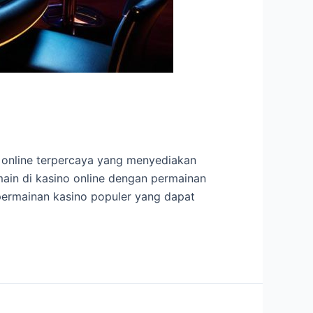
 online terpercaya yang menyediakan
main di kasino online dengan permainan
permainan kasino populer yang dapat