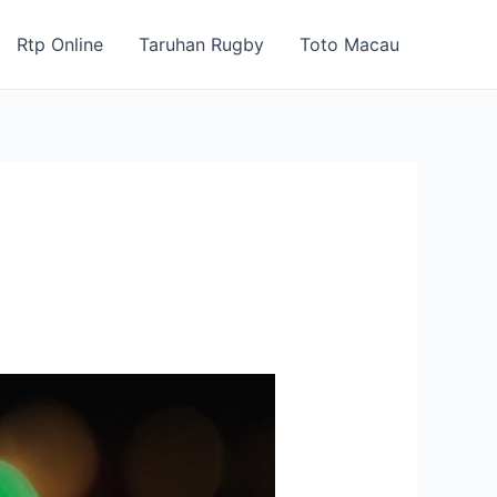
Rtp Online
Taruhan Rugby
Toto Macau