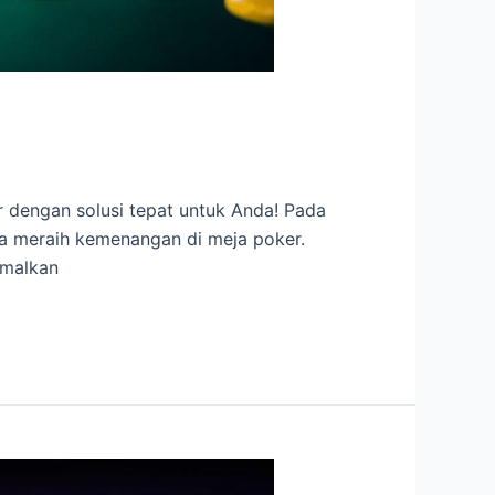
 dengan solusi tepat untuk Anda! Pada
a meraih kemenangan di meja poker.
imalkan