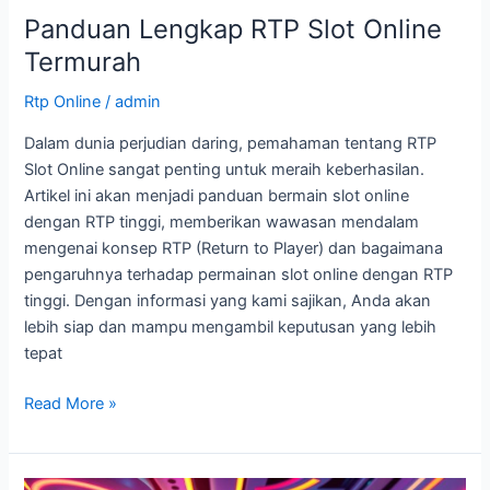
Panduan Lengkap RTP Slot Online
Termurah
Rtp Online
/
admin
Dalam dunia perjudian daring, pemahaman tentang RTP
Slot Online sangat penting untuk meraih keberhasilan.
Artikel ini akan menjadi panduan bermain slot online
dengan RTP tinggi, memberikan wawasan mendalam
mengenai konsep RTP (Return to Player) dan bagaimana
pengaruhnya terhadap permainan slot online dengan RTP
tinggi. Dengan informasi yang kami sajikan, Anda akan
lebih siap dan mampu mengambil keputusan yang lebih
tepat
Panduan
Read More »
Lengkap
RTP
Slot