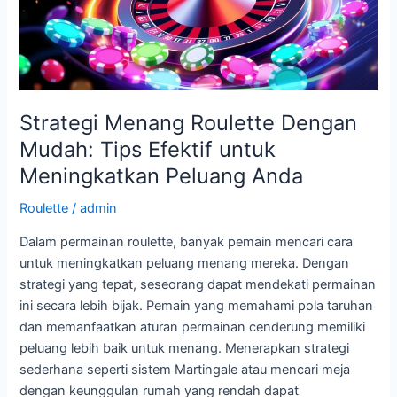
Bermain
dengan
Aman
Strategi Menang Roulette Dengan
Mudah: Tips Efektif untuk
Meningkatkan Peluang Anda
Roulette
/
admin
Dalam permainan roulette, banyak pemain mencari cara
untuk meningkatkan peluang menang mereka. Dengan
strategi yang tepat, seseorang dapat mendekati permainan
ini secara lebih bijak. Pemain yang memahami pola taruhan
dan memanfaatkan aturan permainan cenderung memiliki
peluang lebih baik untuk menang. Menerapkan strategi
sederhana seperti sistem Martingale atau mencari meja
dengan keunggulan rumah yang rendah dapat