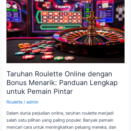
Menang
Besar:
Strategi
dan
Tips
Efektif
Taruhan Roulette Online dengan
Bonus Menarik: Panduan Lengkap
untuk Pemain Pintar
Roulette
/
admin
Dalam dunia perjudian online, taruhan roulette menjadi
salah satu pilihan yang paling populer. Banyak pemain
mencari cara untuk meningkatkan peluang mereka, dan