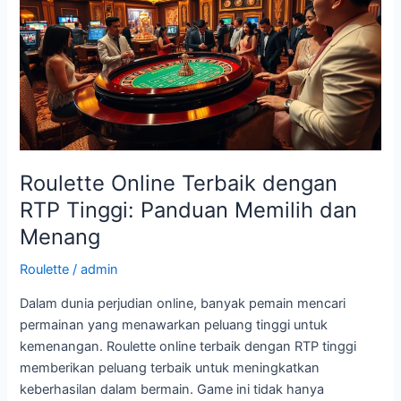
Pengalaman
Bermain
yang
Autentik
dan
Menghibur
Roulette Online Terbaik dengan
RTP Tinggi: Panduan Memilih dan
Menang
Roulette
/
admin
Dalam dunia perjudian online, banyak pemain mencari
permainan yang menawarkan peluang tinggi untuk
kemenangan. Roulette online terbaik dengan RTP tinggi
memberikan peluang terbaik untuk meningkatkan
keberhasilan dalam bermain. Game ini tidak hanya