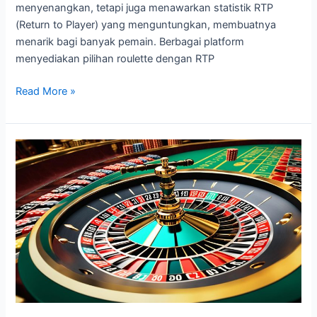
menyenangkan, tetapi juga menawarkan statistik RTP
(Return to Player) yang menguntungkan, membuatnya
menarik bagi banyak pemain. Berbagai platform
menyediakan pilihan roulette dengan RTP
Roulette
Read More »
Online
Terbaik
dengan
RTP
Tinggi:
Panduan
Memilih
dan
Menang