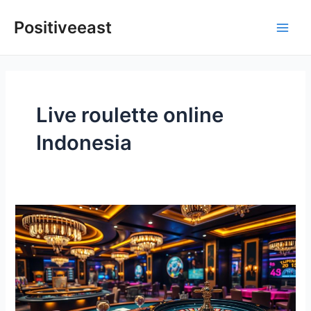
Skip
Positiveeast
to
Main
content
Men
Live roulette online
Indonesia