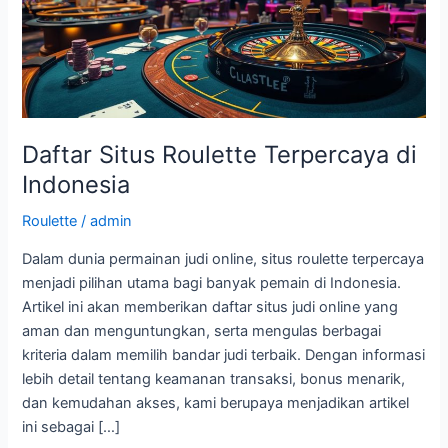
Daftar Situs Roulette Terpercaya di
Indonesia
Roulette
/
admin
Dalam dunia permainan judi online, situs roulette terpercaya
menjadi pilihan utama bagi banyak pemain di Indonesia.
Artikel ini akan memberikan daftar situs judi online yang
aman dan menguntungkan, serta mengulas berbagai
kriteria dalam memilih bandar judi terbaik. Dengan informasi
lebih detail tentang keamanan transaksi, bonus menarik,
dan kemudahan akses, kami berupaya menjadikan artikel
ini sebagai […]