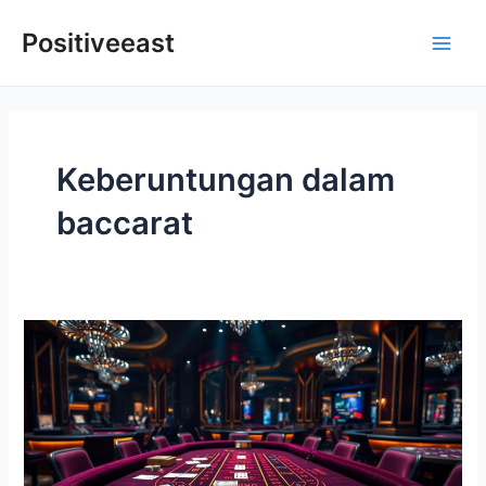
Skip
Positiveeast
to
Main
content
Men
Keberuntungan dalam
baccarat