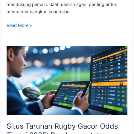
mendukung pemain. Saat memilih agen, penting untuk
mempertimbangkan keandalan
Agen
Read More »
Resmi
Taruhan
Rugby
Gacor
2025:
Panduan
Lengkap
untuk
Pemain
Situs Taruhan Rugby Gacor Odds