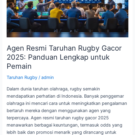
Pemain
Pintar
Agen Resmi Taruhan Rugby Gacor
2025: Panduan Lengkap untuk
Pemain
Taruhan Rugby
/
admin
Dalam dunia taruhan olahraga, rugby semakin
mendapatkan perhatian di Indonesia. Banyak penggemar
olahraga ini mencari cara untuk meningkatkan pengalaman
bertaruh mereka dengan menggunakan agen yang
terpercaya. Agen resmi taruhan rugby gacor 2025
menawarkan berbagai keuntungan, termasuk odds yang
lebih baik dan promosi menarik yang dirancang untuk