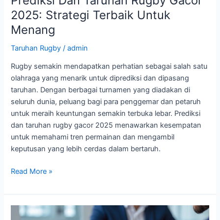
Prediksi Dan Taruhan Rugby Gacor
2025: Strategi Terbaik Untuk
Menang
Taruhan Rugby
/
admin
Rugby semakin mendapatkan perhatian sebagai salah satu
olahraga yang menarik untuk diprediksi dan dipasang
taruhan. Dengan berbagai turnamen yang diadakan di
seluruh dunia, peluang bagi para penggemar dan petaruh
untuk meraih keuntungan semakin terbuka lebar. Prediksi
dan taruhan rugby gacor 2025 menawarkan kesempatan
untuk memahami tren permainan dan mengambil
keputusan yang lebih cerdas dalam bertaruh.
Prediksi
Read More »
Dan
Taruhan
Rugby
Gacor