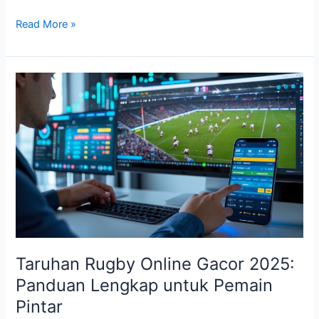
Daftar
Read More »
Agen
Taruhan
Rugby
Gacor
2025:
Pilihan
Terbaik
untuk
Para
Pecinta
Taruhan
Taruhan Rugby Online Gacor 2025:
Panduan Lengkap untuk Pemain
Pintar