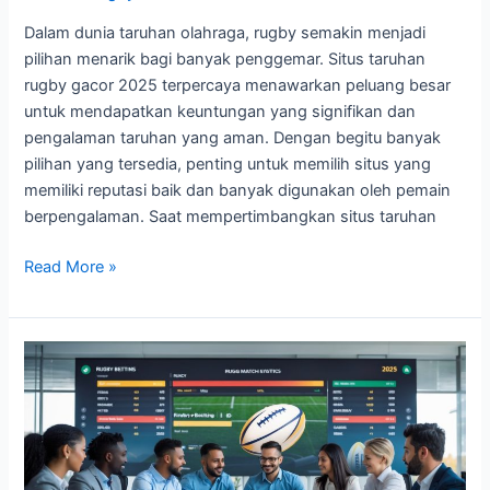
Dalam dunia taruhan olahraga, rugby semakin menjadi
pilihan menarik bagi banyak penggemar. Situs taruhan
rugby gacor 2025 terpercaya menawarkan peluang besar
untuk mendapatkan keuntungan yang signifikan dan
pengalaman taruhan yang aman. Dengan begitu banyak
pilihan yang tersedia, penting untuk memilih situs yang
memiliki reputasi baik dan banyak digunakan oleh pemain
berpengalaman. Saat mempertimbangkan situs taruhan
Situs
Read More »
Taruhan
Rugby
Gacor
2025
Terpercaya:
Panduan
Lengkap
untuk