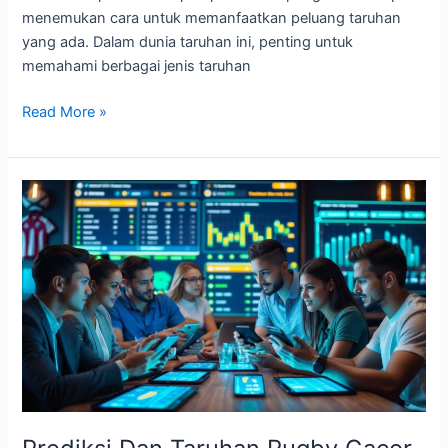
menemukan cara untuk memanfaatkan peluang taruhan
yang ada. Dalam dunia taruhan ini, penting untuk
memahami berbagai jenis taruhan
Taruhan
Read More »
Rugby
Gacor
Modal
Kecil
2025:
Strategi
Cerdas
untuk
Keuntungan
Maksimal