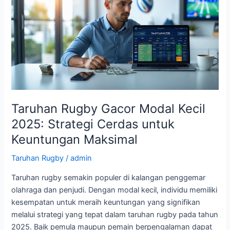
2025:
Panduan
untuk
Pemain
Cerdas
Taruhan Rugby Gacor Modal Kecil
2025: Strategi Cerdas untuk
Keuntungan Maksimal
Taruhan Rugby
/
admin
Taruhan rugby semakin populer di kalangan penggemar
olahraga dan penjudi. Dengan modal kecil, individu memiliki
kesempatan untuk meraih keuntungan yang signifikan
melalui strategi yang tepat dalam taruhan rugby pada tahun
2025. Baik pemula maupun pemain berpengalaman dapat