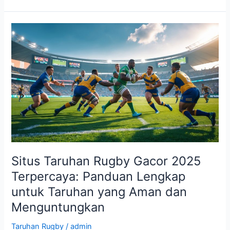
Taruhan
Rugby
Gacor
2025:
Panduan
Lengkap
dan
Terpercaya
Situs Taruhan Rugby Gacor 2025
Terpercaya: Panduan Lengkap
untuk Taruhan yang Aman dan
Menguntungkan
Taruhan Rugby
/
admin