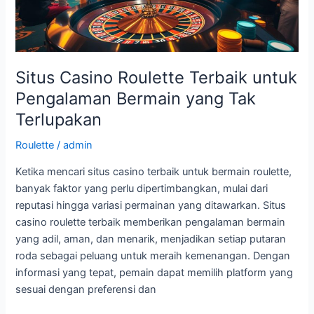
Situs Casino Roulette Terbaik untuk
Pengalaman Bermain yang Tak
Terlupakan
Roulette
/
admin
Ketika mencari situs casino terbaik untuk bermain roulette,
banyak faktor yang perlu dipertimbangkan, mulai dari
reputasi hingga variasi permainan yang ditawarkan. Situs
casino roulette terbaik memberikan pengalaman bermain
yang adil, aman, dan menarik, menjadikan setiap putaran
roda sebagai peluang untuk meraih kemenangan. Dengan
informasi yang tepat, pemain dapat memilih platform yang
sesuai dengan preferensi dan