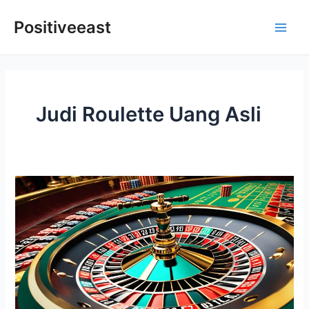
Skip
Positiveeast
to
Main
content
Men
Judi Roulette Uang Asli