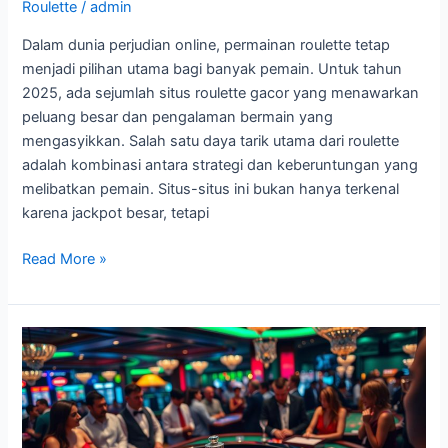
Roulette
/
admin
Dalam dunia perjudian online, permainan roulette tetap
menjadi pilihan utama bagi banyak pemain. Untuk tahun
2025, ada sejumlah situs roulette gacor yang menawarkan
peluang besar dan pengalaman bermain yang
mengasyikkan. Salah satu daya tarik utama dari roulette
adalah kombinasi antara strategi dan keberuntungan yang
melibatkan pemain. Situs-situs ini bukan hanya terkenal
karena jackpot besar, tetapi
Daftar
Read More »
Situs
Roulette
Gacor
2025:
Pilihan
Terbaik
untuk