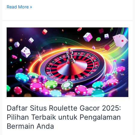
Link
Read More »
Resmi
Situs
Roulette:
Panduan
Lengkap
untuk
Pemain
Online
Daftar Situs Roulette Gacor 2025:
Pilihan Terbaik untuk Pengalaman
Bermain Anda