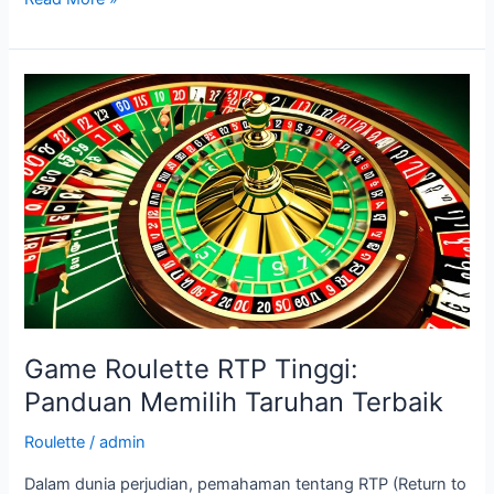
Roulette
Online
Terpercaya:
Panduan
Memilih
dan
Bermain
dengan
Aman
Game Roulette RTP Tinggi:
Panduan Memilih Taruhan Terbaik
Roulette
/
admin
Dalam dunia perjudian, pemahaman tentang RTP (Return to