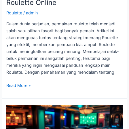
Roulette Online
Roulette
/
admin
Dalam dunia perjudian, permainan roulette telah menjadi
salah satu pilihan favorit bagi banyak pemain. Artikel ini
akan mengupas tuntas tentang strategi menang Roulette
yang efektif, memberikan pembaca kiat ampuh Roulette
untuk meningkatkan peluang menang. Mempelajari seluk-
beluk permainan ini sangatlah penting, terutama bagi
mereka yang ingin menguasai panduan lengkap main
Roulette. Dengan pemahaman yang mendalam tentang
Kiat
Read More »
Ampuh
Strategi
Menang
Roulette
Online