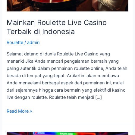
Mainkan Roulette Live Casino
Terbaik di Indonesia
Roulette
/
admin
Selamat datang di dunia Roulette Live Casino yang
menarik! Jika Anda mencari pengalaman bermain yang
paling autentik dalam permainan roulette online, Anda telah
berada di tempat yang tepat. Artikel ini akan membawa
Anda menyelami berbagai aspek dari permainan ini, mulai
dari sejarahnya hingga cara bermain yang efektif di kasino
live dengan roulette. Roulette telah menjadi […]
Mainkan
Read More »
Roulette
Live
Casino