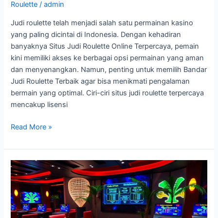
Roulette
/
admin
Judi roulette telah menjadi salah satu permainan kasino
yang paling dicintai di Indonesia. Dengan kehadiran
banyaknya Situs Judi Roulette Online Terpercaya, pemain
kini memiliki akses ke berbagai opsi permainan yang aman
dan menyenangkan. Namun, penting untuk memilih Bandar
Judi Roulette Terbaik agar bisa menikmati pengalaman
bermain yang optimal. Ciri-ciri situs judi roulette terpercaya
mencakup lisensi
Situs
Read More »
Judi
Roulette
Terpercaya
di
Indonesia