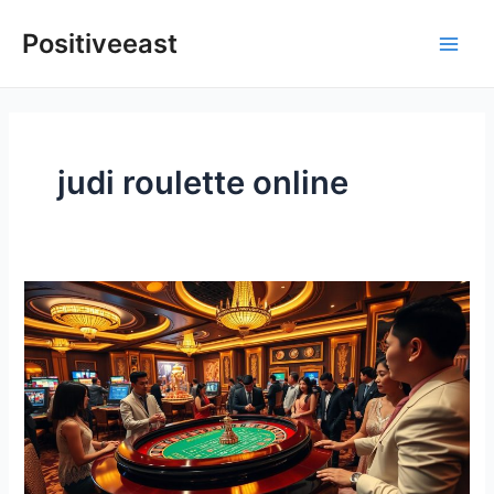
Skip
Positiveeast
to
Main
content
Men
judi roulette online