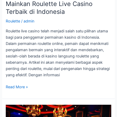
Mainkan Roulette Live Casino
Terbaik di Indonesia
Roulette
/
admin
Roulette live casino telah menjadi salah satu pilihan utama
bagi para penggemar permainan kasino di Indonesia.
Dalam permainan roulette online, pemain dapat menikmati
pengalaman bermain yang interaktif dan mendebarkan,
seolah-olah berada di kasino langsung roulette yang
sebenarnya. Artikel ini akan menyelami berbagai aspek
penting dari roulette, mulai dari pengenalan hingga strategi
yang efektif. Dengan informasi
Mainkan
Read More »
Roulette
Live
Casino
Terbaik