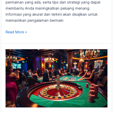
permainan yang ada, serta tips dan strategi yang dapat
membantu Anda meningkatkan peluang menang.
Informasi yang akurat dan terkini akan disajikan untuk
memastikan pengalaman bermain
Panduan
Read More »
Taruhan
Roulette
Online
Terbaik
Indonesia