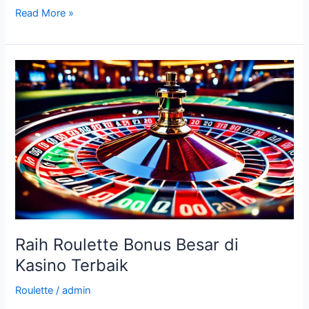
Main
Read More »
Roulette
Online
Terpercaya
di
Indonesia
Raih Roulette Bonus Besar di
Kasino Terbaik
Roulette
/
admin