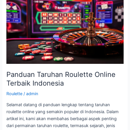
Terbaik
di
Indonesia
Panduan Taruhan Roulette Online
Terbaik Indonesia
Roulette
/
admin
Selamat datang di panduan lengkap tentang taruhan
roulette online yang semakin populer di Indonesia. Dalam
artikel ini, kami akan membahas berbagai aspek penting
dari permainan taruhan roulette, termasuk sejarah, jenis