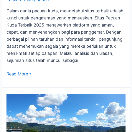
Dalam dunia pacuan kuda, mengetahui situs terbaik adalah
kunci untuk pengalaman yang memuaskan. Situs Pacuan
Kuda Terbaik 2025 menawarkan platform yang aman,
cepat, dan menyenangkan bagi para penggemar. Dengan
berbagai pilihan taruhan dan informasi terkini, pengunjung
dapat menemukan segala yang mereka perlukan untuk
menikmati setiap balapan. Melalui analisis dan ulasan,
sejumlah situs telah muncul sebagai
Situs
Read More »
Pacuan
Kuda
Terbaik
2025:
Panduan
Lengkap
untuk
Para