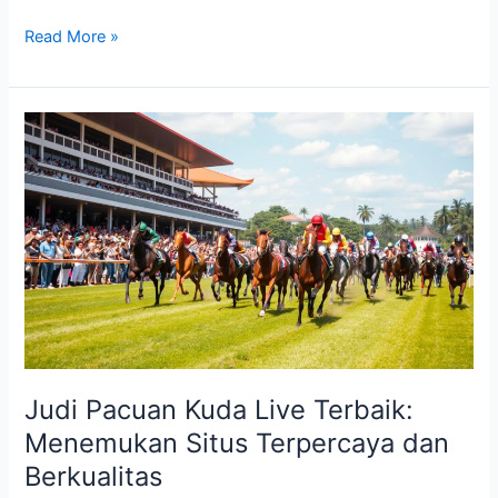
Judi
Read More »
Pacuan
Kuda
Odds
Terbaik
untuk
Meningkatkan
Peluang
Menang
Anda
Judi Pacuan Kuda Live Terbaik:
Menemukan Situs Terpercaya dan
Berkualitas