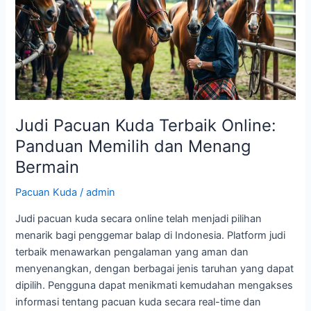
untuk
Pemain
Cerdas
Judi Pacuan Kuda Terbaik Online:
Panduan Memilih dan Menang
Bermain
Pacuan Kuda
/
admin
Judi pacuan kuda secara online telah menjadi pilihan
menarik bagi penggemar balap di Indonesia. Platform judi
terbaik menawarkan pengalaman yang aman dan
menyenangkan, dengan berbagai jenis taruhan yang dapat
dipilih. Pengguna dapat menikmati kemudahan mengakses
informasi tentang pacuan kuda secara real-time dan