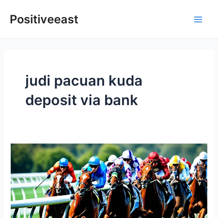
Skip
Positiveeast
to
Main
content
Men
judi pacuan kuda
deposit via bank