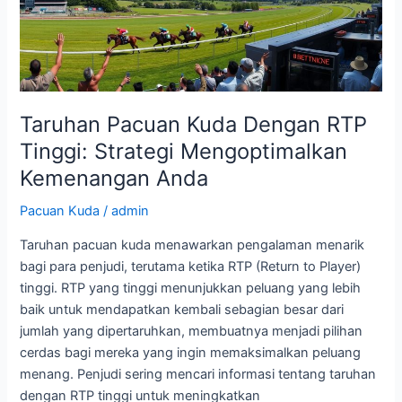
Pecinta
Balap
Kuda
Taruhan Pacuan Kuda Dengan RTP
Tinggi: Strategi Mengoptimalkan
Kemenangan Anda
Pacuan Kuda
/
admin
Taruhan pacuan kuda menawarkan pengalaman menarik
bagi para penjudi, terutama ketika RTP (Return to Player)
tinggi. RTP yang tinggi menunjukkan peluang yang lebih
baik untuk mendapatkan kembali sebagian besar dari
jumlah yang dipertaruhkan, membuatnya menjadi pilihan
cerdas bagi mereka yang ingin memaksimalkan peluang
menang. Penjudi sering mencari informasi tentang taruhan
dengan RTP tinggi untuk meningkatkan