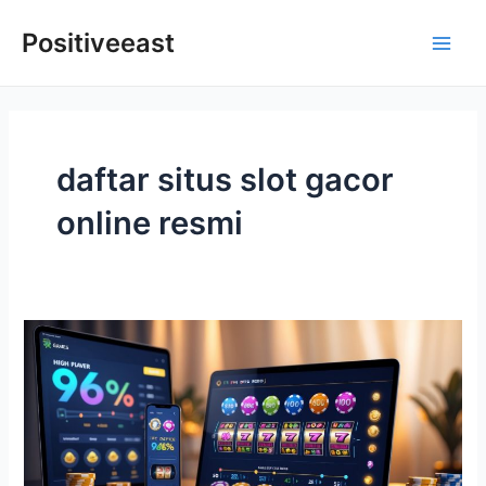
Skip
Positiveeast
to
Main
content
Men
daftar situs slot gacor
online resmi