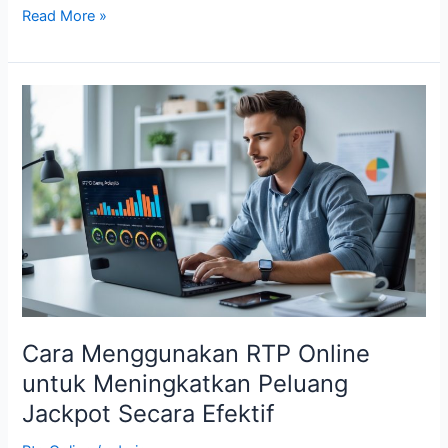
Rekomendasi
Read More »
Game
Slot
dengan
RTP
Online
di
Atas
96%
untuk
Menang
Besar
Cara Menggunakan RTP Online
untuk Meningkatkan Peluang
Jackpot Secara Efektif