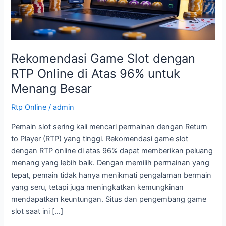
Rekomendasi Game Slot dengan
RTP Online di Atas 96% untuk
Menang Besar
Rtp Online
/
admin
Pemain slot sering kali mencari permainan dengan Return
to Player (RTP) yang tinggi. Rekomendasi game slot
dengan RTP online di atas 96% dapat memberikan peluang
menang yang lebih baik. Dengan memilih permainan yang
tepat, pemain tidak hanya menikmati pengalaman bermain
yang seru, tetapi juga meningkatkan kemungkinan
mendapatkan keuntungan. Situs dan pengembang game
slot saat ini […]