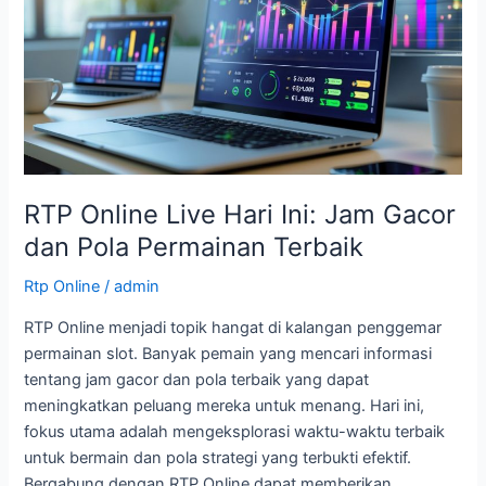
Online
Tinggi
untuk
Pemula:
Panduan
Praktis
dan
Strategis
RTP Online Live Hari Ini: Jam Gacor
dan Pola Permainan Terbaik
Rtp Online
/
admin
RTP Online menjadi topik hangat di kalangan penggemar
permainan slot. Banyak pemain yang mencari informasi
tentang jam gacor dan pola terbaik yang dapat
meningkatkan peluang mereka untuk menang. Hari ini,
fokus utama adalah mengeksplorasi waktu-waktu terbaik
untuk bermain dan pola strategi yang terbukti efektif.
Bergabung dengan RTP Online dapat memberikan