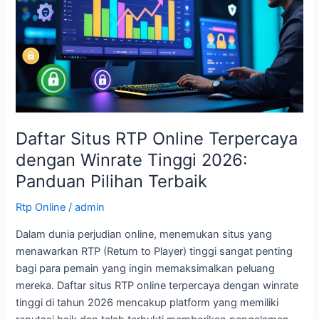
Agar
Mudah
Menang
dan
Strategi
Terbaik
Daftar Situs RTP Online Terpercaya
dengan Winrate Tinggi 2026:
Panduan Pilihan Terbaik
Rtp Online
/
admin
Dalam dunia perjudian online, menemukan situs yang
menawarkan RTP (Return to Player) tinggi sangat penting
bagi para pemain yang ingin memaksimalkan peluang
mereka. Daftar situs RTP online terpercaya dengan winrate
tinggi di tahun 2026 mencakup platform yang memiliki