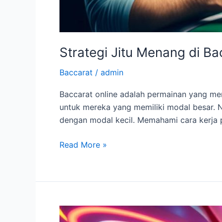
Strategi Jitu Menang di Ba
Baccarat
/
admin
Baccarat online adalah permainan yang me
untuk mereka yang memiliki modal besar. 
dengan modal kecil. Memahami cara kerja 
Strategi
Read More »
Jitu
Menang
di
Baccarat
Online
dengan