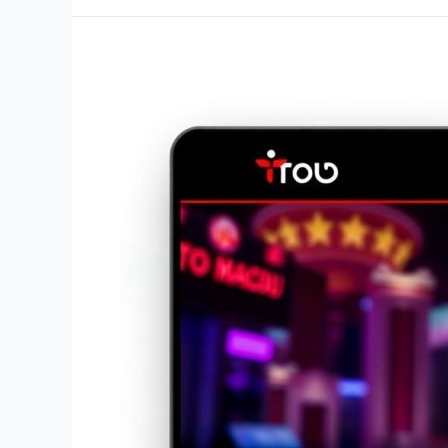
Baccarat
yang
Sering
Digunakan
Profesional:
Strategi
dan
Tips
Efektif