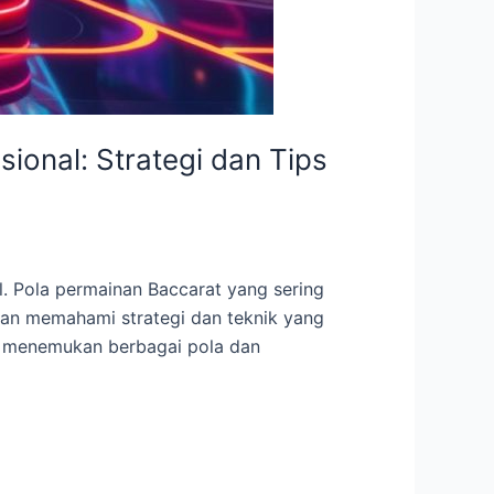
ional: Strategi dan Tips
l. Pola permainan Baccarat yang sering
gan memahami strategi dan teknik yang
n menemukan berbagai pola dan