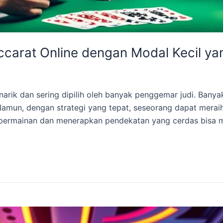
ccarat Online dengan Modal Kecil yan
narik dan sering dipilih oleh banyak penggemar judi. Ban
Namun, dengan strategi yang tepat, seseorang dapat merai
permainan dan menerapkan pendekatan yang cerdas bisa me