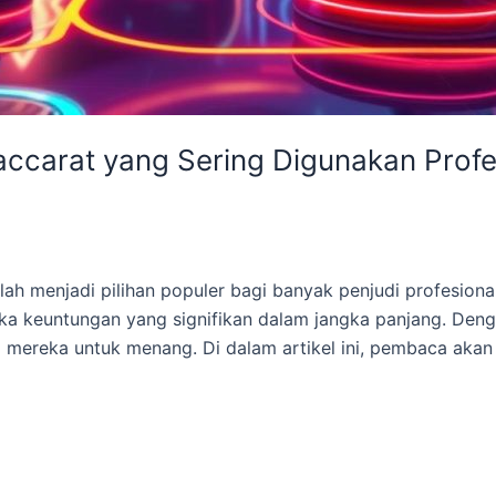
ccarat yang Sering Digunakan Profes
lah menjadi pilihan populer bagi banyak penjudi profesiona
ka keuntungan yang signifikan dalam jangka panjang. Den
 mereka untuk menang. Di dalam artikel ini, pembaca aka