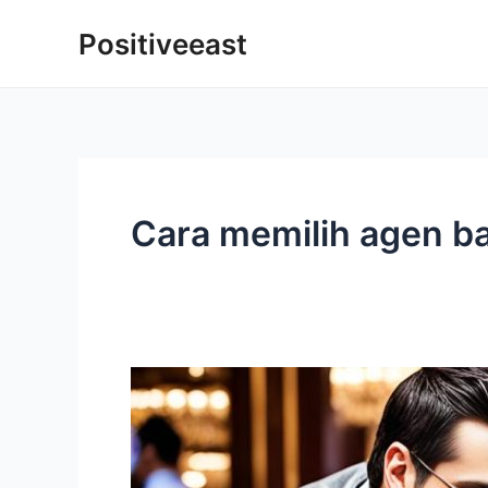
Skip
Positiveeast
to
content
Cara memilih agen ba