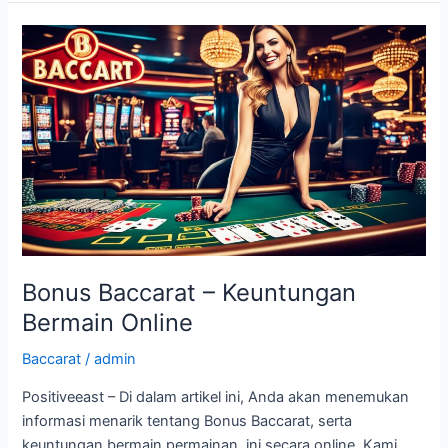
Menang
Baccarat
Terungkap!
Bonus Baccarat – Keuntungan
Bermain Online
Baccarat
/
admin
Positiveeast – Di dalam artikel ini, Anda akan menemukan
informasi menarik tentang Bonus Baccarat, serta
keuntungan bermain permainan ini secara online. Kami