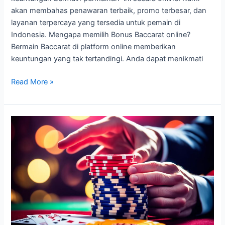
akan membahas penawaran terbaik, promo terbesar, dan
layanan terpercaya yang tersedia untuk pemain di
Indonesia. Mengapa memilih Bonus Baccarat online?
Bermain Baccarat di platform online memberikan
keuntungan yang tak tertandingi. Anda dapat menikmati
Bonus
Read More »
Baccarat
–
Keuntungan
Bermain
Online