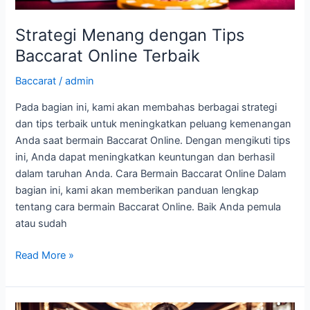
Strategi Menang dengan Tips
Baccarat Online Terbaik
Baccarat
/
admin
Pada bagian ini, kami akan membahas berbagai strategi
dan tips terbaik untuk meningkatkan peluang kemenangan
Anda saat bermain Baccarat Online. Dengan mengikuti tips
ini, Anda dapat meningkatkan keuntungan dan berhasil
dalam taruhan Anda. Cara Bermain Baccarat Online Dalam
bagian ini, kami akan memberikan panduan lengkap
tentang cara bermain Baccarat Online. Baik Anda pemula
atau sudah
Strategi
Read More »
Menang
dengan
Tips