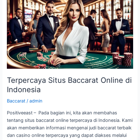
Baccarat
Online
Terbaik
Terpercaya Situs Baccarat Online di
Indonesia
Baccarat
/
admin
Positiveeast – Pada bagian ini, kita akan membahas
tentang situs baccarat online terpercaya di Indonesia. Kami
akan memberikan informasi mengenai judi baccarat terbaik
dan casino online terpercaya yang dapat diakses melalui