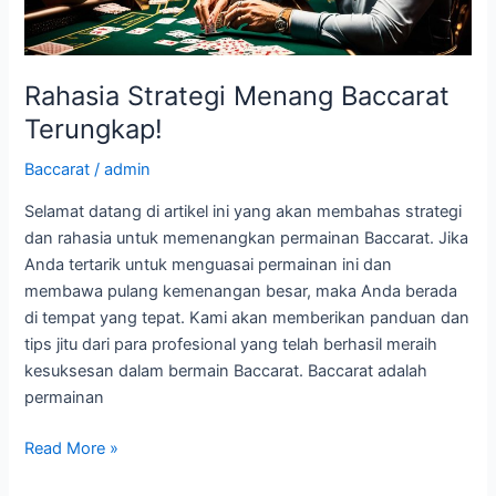
Rahasia Strategi Menang Baccarat
Terungkap!
Baccarat
/
admin
Selamat datang di artikel ini yang akan membahas strategi
dan rahasia untuk memenangkan permainan Baccarat. Jika
Anda tertarik untuk menguasai permainan ini dan
membawa pulang kemenangan besar, maka Anda berada
di tempat yang tepat. Kami akan memberikan panduan dan
tips jitu dari para profesional yang telah berhasil meraih
kesuksesan dalam bermain Baccarat. Baccarat adalah
permainan
Rahasia
Read More »
Strategi