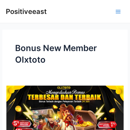
Skip
Positiveeast
to
Main
content
Men
Bonus New Member
Olxtoto