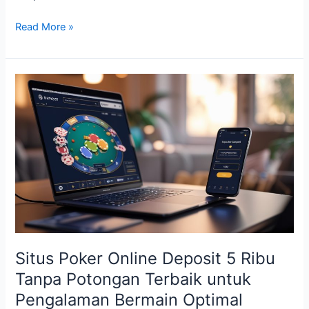
Poker
Read More »
Online
Deposit
Murah
24
Jam
Dengan
Pelayanan
Customer
Service
Aktif
Terpercaya
Situs Poker Online Deposit 5 Ribu
Tanpa Potongan Terbaik untuk
Pengalaman Bermain Optimal