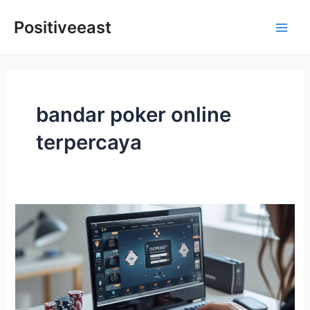
Skip
Positiveeast
to
Main
content
Men
bandar poker online
terpercaya