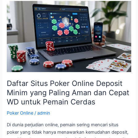
Murah
Via
Dana,
OVO,
Dan
QRIS
Terbaru:
Panduan
Lengkap
untuk
Pemain
Daftar Situs Poker Online Deposit
Cerdas
Minim yang Paling Aman dan Cepat
WD untuk Pemain Cerdas
Poker Online
/
admin
Di dunia perjudian online, pemain sering mencari situs
poker yang tidak hanya menawarkan kemudahan deposit,