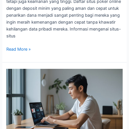
tetapi juga keamanan yang tinggi. Daftar situs poker online
dengan deposit minim yang paling aman dan cepat untuk
penarikan dana menjadi sangat penting bagi mereka yang
ingin meraih kemenangan dengan cepat tanpa khawatir
kehilangan data pribadi mereka. Informasi mengenai situs-
situs
Daftar
Read More »
Situs
Poker
Online
Deposit
Minim
yang
Paling
Aman
dan
Cepat
WD