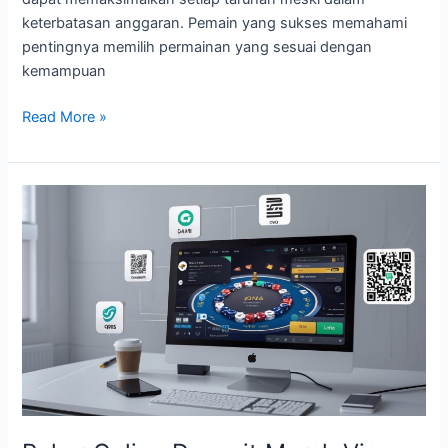
keterbatasan anggaran. Pemain yang sukses memahami
pentingnya memilih permainan yang sesuai dengan
kemampuan
Tips
Read More »
Menang
di
Poker
Online
dengan
Modal
Deposit
Kecil:
Strategi
Efektif
untuk
Pemain
Pemula