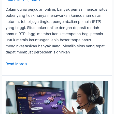
Dalam dunia perjudian online, banyak pemain mencari situs
poker yang tidak hanya menawarkan kemudahan dalam
setoran, tetapi juga tingkat pengembalian pemain (RTP)
yang tinggi. Situs poker online dengan deposit rendah
namun RTP tinggi memberikan kesempatan bagi pemain
untuk meraih keuntungan lebih besar tanpa harus
menginvestasikan banyak uang. Memilih situs yang tepat
dapat membuat perbedaan signifikan
Perbandingan
Read More »
Situs
Poker
Online
Deposit
Rendah
dengan
RTP
Tinggi