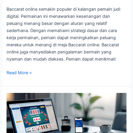
Baccarat online semakin populer di kalangan pemain judi
digital. Permainan ini menawarkan kesenangan dan
peluang menang besar dengan aturan yang relatif
sederhana. Dengan memahami strategi dasar dan cara
kerja permainan, pemain dapat meningkatkan peluang
mereka untuk menang di meja Baccarat online. Baccarat
online juga menyediakan pengalaman bermain yang
nyaman dan mudah diakses. Pemain dapat menikmati
Baccarat
Read More »
Online:
Panduan
Lengkap
untuk
Pemain
Pemula