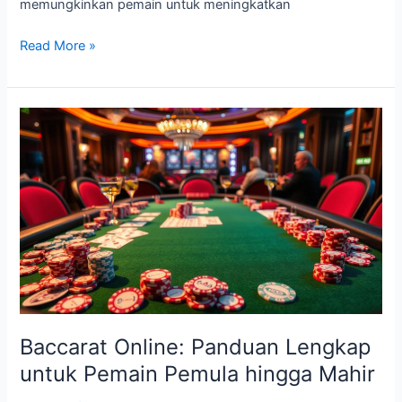
memungkinkan pemain untuk meningkatkan
Baccarat
Read More »
Uang
Asli:
Strategi
Menang
dan
Tips
Bermain
yang
Efektif
Baccarat Online: Panduan Lengkap
untuk Pemain Pemula hingga Mahir