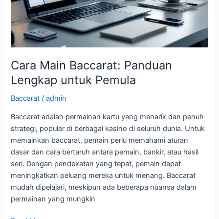
Cara Main Baccarat: Panduan
Lengkap untuk Pemula
Baccarat
/
admin
Baccarat adalah permainan kartu yang menarik dan penuh
strategi, populer di berbagai kasino di seluruh dunia. Untuk
memainkan baccarat, pemain perlu memahami aturan
dasar dan cara bertaruh antara pemain, bankir, atau hasil
seri. Dengan pendekatan yang tepat, pemain dapat
meningkatkan peluang mereka untuk menang. Baccarat
mudah dipelajari, meskipun ada beberapa nuansa dalam
permainan yang mungkin