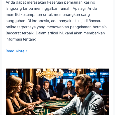
Anda dapat merasakan keseruan permainan kasino
langsung tanpa meninggalkan rumah. Apalagi, Anda
memiliki kesempatan untuk memenangkan uang
sungguhan! Di Indonesia, ada banyak situs judi Baccarat
online terpercaya yang menawarkan pengalaman bermain
Baccarat terbaik. Dalam artikel ini, kami akan memberikan
informasi tentang
Baccarat
Read More »
Online
Terbaik
di
Indonesia
–
Main
&
Menang!