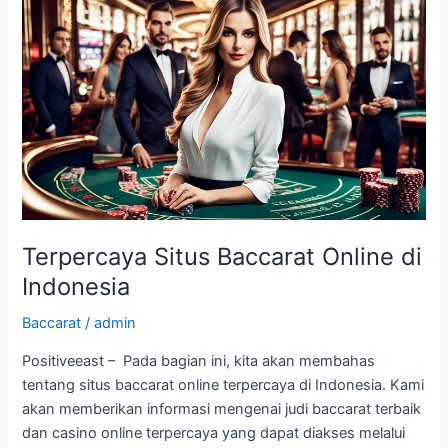
Baccarat
Online
Terbaik
Terpercaya Situs Baccarat Online di
Indonesia
Baccarat
/
admin
Positiveeast – Pada bagian ini, kita akan membahas
tentang situs baccarat online terpercaya di Indonesia. Kami
akan memberikan informasi mengenai judi baccarat terbaik
dan casino online terpercaya yang dapat diakses melalui