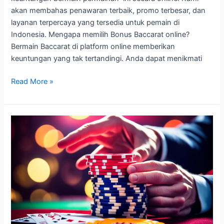
akan membahas penawaran terbaik, promo terbesar, dan
layanan terpercaya yang tersedia untuk pemain di
Indonesia. Mengapa memilih Bonus Baccarat online?
Bermain Baccarat di platform online memberikan
keuntungan yang tak tertandingi. Anda dapat menikmati
Bonus
Read More »
Baccarat
–
Keuntungan
Bermain
Online