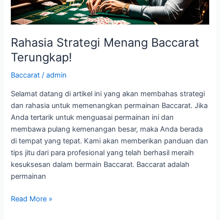
Rahasia Strategi Menang Baccarat
Terungkap!
Baccarat
/
admin
Selamat datang di artikel ini yang akan membahas strategi
dan rahasia untuk memenangkan permainan Baccarat. Jika
Anda tertarik untuk menguasai permainan ini dan
membawa pulang kemenangan besar, maka Anda berada
di tempat yang tepat. Kami akan memberikan panduan dan
tips jitu dari para profesional yang telah berhasil meraih
kesuksesan dalam bermain Baccarat. Baccarat adalah
permainan
Rahasia
Read More »
Strategi