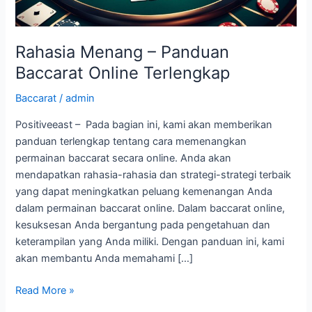
Rahasia Menang – Panduan
Baccarat Online Terlengkap
Baccarat
/
admin
Positiveeast – Pada bagian ini, kami akan memberikan
panduan terlengkap tentang cara memenangkan
permainan baccarat secara online. Anda akan
mendapatkan rahasia-rahasia dan strategi-strategi terbaik
yang dapat meningkatkan peluang kemenangan Anda
dalam permainan baccarat online. Dalam baccarat online,
kesuksesan Anda bergantung pada pengetahuan dan
keterampilan yang Anda miliki. Dengan panduan ini, kami
akan membantu Anda memahami […]
Rahasia
Read More »
Menang