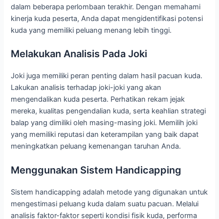
dalam beberapa perlombaan terakhir. Dengan memahami
kinerja kuda peserta, Anda dapat mengidentifikasi potensi
kuda yang memiliki peluang menang lebih tinggi.
Melakukan Analisis Pada Joki
Joki juga memiliki peran penting dalam hasil pacuan kuda.
Lakukan analisis terhadap joki-joki yang akan
mengendalikan kuda peserta. Perhatikan rekam jejak
mereka, kualitas pengendalian kuda, serta keahlian strategi
balap yang dimiliki oleh masing-masing joki. Memilih joki
yang memiliki reputasi dan keterampilan yang baik dapat
meningkatkan peluang kemenangan taruhan Anda.
Menggunakan Sistem Handicapping
Sistem handicapping adalah metode yang digunakan untuk
mengestimasi peluang kuda dalam suatu pacuan. Melalui
analisis faktor-faktor seperti kondisi fisik kuda, performa