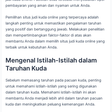
pembayaran yang aman dan nyaman untuk Anda.
Pemilihan situs judi kuda online yang terpercaya adalah
langkah penting untuk memastikan pengalaman taruhan
yang positif dan bertanggung jawab. Melakukan penelitian
dan mempertimbangkan faktor-faktor di atas akan
membantu Anda dalam memilih situs judi kuda online yang
terbaik untuk kebutuhan Anda.
Mengenal Istilah-Istilah dalam
Taruhan Kuda
Sebelum memasang taruhan pada pacuan kuda, penting
untuk memahami istilah-istilah yang sering digunakan
dalam taruhan kuda. Memahami istilah-istilah ini akan
membantu Anda menjadi lebih ahli dalam taruhan pacuan
kuda dan meningkatkan peluang kemenangan Anda.