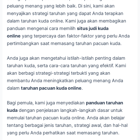
peluang menang yang lebih baik. Di sini, kami akan
menyajikan strategi taruhan yang dapat Anda terapkan
dalam taruhan kuda online. Kami juga akan membagikan
panduan mengenai cara memilih
situs judi kuda
online
yang terpercaya dan faktor-faktor yang perlu Anda
pertimbangkan saat memasang taruhan pacuan kuda.
Anda juga akan mengetahui istilah-istilah penting dalam
taruhan kuda, serta cara-cara taruhan yang efektif. Kami
akan berbagi strategi-strategi terbukti yang akan
membantu Anda meningkatkan peluang menang Anda
dalam
taruhan pacuan kuda online
.
Bagi pemula, kami juga menyediakan
panduan taruhan
kuda
dengan penjelasan langkah-langkah dasar untuk
memulai taruhan pacuan kuda online. Anda akan belajar
tentang berbagai jenis taruhan, strategi awal, dan hal-hal
yang perlu Anda perhatikan saat memasang taruhan.