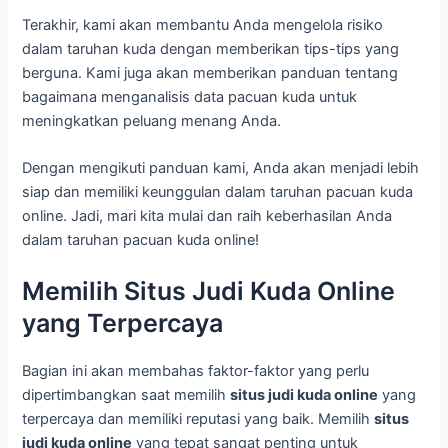
Terakhir, kami akan membantu Anda mengelola risiko
dalam taruhan kuda dengan memberikan tips-tips yang
berguna. Kami juga akan memberikan panduan tentang
bagaimana menganalisis data pacuan kuda untuk
meningkatkan peluang menang Anda.
Dengan mengikuti panduan kami, Anda akan menjadi lebih
siap dan memiliki keunggulan dalam taruhan pacuan kuda
online. Jadi, mari kita mulai dan raih keberhasilan Anda
dalam taruhan pacuan kuda online!
Memilih Situs Judi Kuda Online
yang Terpercaya
Bagian ini akan membahas faktor-faktor yang perlu
dipertimbangkan saat memilih
situs judi kuda online
yang
terpercaya dan memiliki reputasi yang baik. Memilih
situs
judi kuda online
yang tepat sangat penting untuk