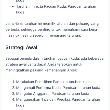
kuda
Taruhan Trifecta Pacuan Kuda: Panduan taruhan
kuda
Jenis-jenis taruhan ini memiliki aturan dan peluang yang
berbeda, sehingga penting untuk memahami cara kerja
masing-masing sebelum memasang taruhan.
Strategi Awal
Sebagai pemula dalam taruhan pacuan kuda, ada beberapa
strategi awal yang dapat Anda terapkan untuk
meningkatkan peluang kemenangan Anda:
Melakukan Penelitian: Panduan taruhan kuda
Mengamati Performa Kuda: Panduan taruhan kuda
Mengatur Anggaran: Panduan taruhan kuda
Menggunakan Tips dan Prediksi: Panduan taruhan
kuda