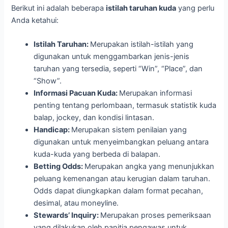
Berikut ini adalah beberapa
istilah taruhan kuda
yang perlu
Anda ketahui:
Istilah Taruhan:
Merupakan istilah-istilah yang
digunakan untuk menggambarkan jenis-jenis
taruhan yang tersedia, seperti “Win”, “Place”, dan
“Show”.
Informasi Pacuan Kuda:
Merupakan informasi
penting tentang perlombaan, termasuk statistik kuda
balap, jockey, dan kondisi lintasan.
Handicap:
Merupakan sistem penilaian yang
digunakan untuk menyeimbangkan peluang antara
kuda-kuda yang berbeda di balapan.
Betting Odds:
Merupakan angka yang menunjukkan
peluang kemenangan atau kerugian dalam taruhan.
Odds dapat diungkapkan dalam format pecahan,
desimal, atau moneyline.
Stewards’ Inquiry:
Merupakan proses pemeriksaan
yang dilakukan oleh panitia pengawas untuk