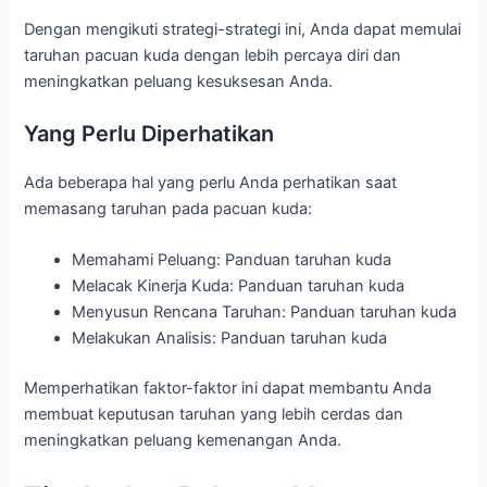
Dengan mengikuti strategi-strategi ini, Anda dapat memulai
taruhan pacuan kuda dengan lebih percaya diri dan
meningkatkan peluang kesuksesan Anda.
Yang Perlu Diperhatikan
Ada beberapa hal yang perlu Anda perhatikan saat
memasang taruhan pada pacuan kuda:
Memahami Peluang: Panduan taruhan kuda
Melacak Kinerja Kuda: Panduan taruhan kuda
Menyusun Rencana Taruhan: Panduan taruhan kuda
Melakukan Analisis: Panduan taruhan kuda
Memperhatikan faktor-faktor ini dapat membantu Anda
membuat keputusan taruhan yang lebih cerdas dan
meningkatkan peluang kemenangan Anda.