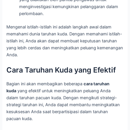
menginvestigasi kemungkinan pelanggaran dalam
perlombaan.
Mengenal istilah-istilah ini adalah langkah awal dalam
memahami dunia taruhan kuda. Dengan memahami istilah-
istilah ini, Anda akan dapat membuat keputusan taruhan
yang lebih cerdas dan meningkatkan peluang kemenangan
Anda.
Cara Taruhan Kuda yang Efektif
Bagian ini akan membagikan beberapa
cara taruhan
kuda
yang efektif untuk meningkatkan peluang Anda
dalam taruhan pacuan kuda. Dengan mengikuti strategi-
strategi taruhan ini, Anda dapat membantu meningkatkan
kesuksesan Anda saat berpartisipasi dalam taruhan
pacuan kuda.