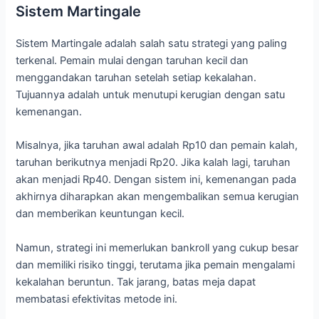
Sistem Martingale
Sistem Martingale adalah salah satu strategi yang paling
terkenal. Pemain mulai dengan taruhan kecil dan
menggandakan taruhan setelah setiap kekalahan.
Tujuannya adalah untuk menutupi kerugian dengan satu
kemenangan.
Misalnya, jika taruhan awal adalah Rp10 dan pemain kalah,
taruhan berikutnya menjadi Rp20. Jika kalah lagi, taruhan
akan menjadi Rp40. Dengan sistem ini, kemenangan pada
akhirnya diharapkan akan mengembalikan semua kerugian
dan memberikan keuntungan kecil.
Namun, strategi ini memerlukan bankroll yang cukup besar
dan memiliki risiko tinggi, terutama jika pemain mengalami
kekalahan beruntun. Tak jarang, batas meja dapat
membatasi efektivitas metode ini.