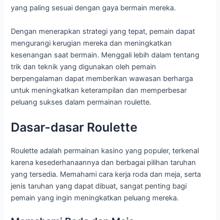
yang paling sesuai dengan gaya bermain mereka.
Dengan menerapkan strategi yang tepat, pemain dapat
mengurangi kerugian mereka dan meningkatkan
kesenangan saat bermain. Menggali lebih dalam tentang
trik dan teknik yang digunakan oleh pemain
berpengalaman dapat memberikan wawasan berharga
untuk meningkatkan keterampilan dan memperbesar
peluang sukses dalam permainan roulette.
Dasar-dasar Roulette
Roulette adalah permainan kasino yang populer, terkenal
karena kesederhanaannya dan berbagai pilihan taruhan
yang tersedia. Memahami cara kerja roda dan meja, serta
jenis taruhan yang dapat dibuat, sangat penting bagi
pemain yang ingin meningkatkan peluang mereka.