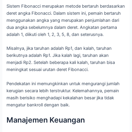
Sistem Fibonacci merupakan metode bertaruh berdasarkan
deret angka Fibonacci. Dalam sistem ini, pemain bertaruh
menggunakan angka yang merupakan penjumlahan dari
dua angka sebelumnya dalam deret. Angkatan pertama
adalah 1, diikuti oleh 1, 2, 3, 5, 8, dan seterusnya.
Misalnya, jika taruhan adalah Rp1, dan kalah, taruhan
berikutnya adalah Rp1. Jika kalah lagi, taruhan akan
menjadi Rp2. Setelah beberapa kali kalah, taruhan bisa
meningkat sesuai urutan deret Fibonacci.
Pendekatan ini memungkinkan untuk mengurangi jumlah
kerugian secara lebih terstruktur. Kelemahannya, pemain
masih berisiko menghadapi kekalahan besar jika tidak
mengatur bankroll dengan baik.
Manajemen Keuangan