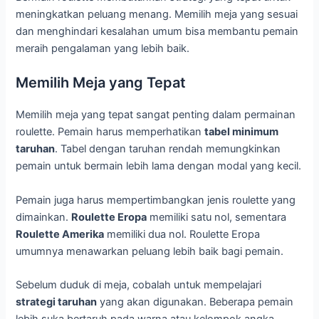
meningkatkan peluang menang. Memilih meja yang sesuai
dan menghindari kesalahan umum bisa membantu pemain
meraih pengalaman yang lebih baik.
Memilih Meja yang Tepat
Memilih meja yang tepat sangat penting dalam permainan
roulette. Pemain harus memperhatikan
tabel minimum
taruhan
. Tabel dengan taruhan rendah memungkinkan
pemain untuk bermain lebih lama dengan modal yang kecil.
Pemain juga harus mempertimbangkan jenis roulette yang
dimainkan.
Roulette Eropa
memiliki satu nol, sementara
Roulette Amerika
memiliki dua nol. Roulette Eropa
umumnya menawarkan peluang lebih baik bagi pemain.
Sebelum duduk di meja, cobalah untuk mempelajari
strategi taruhan
yang akan digunakan. Beberapa pemain
lebih suka bertaruh pada warna atau kelompok angka.