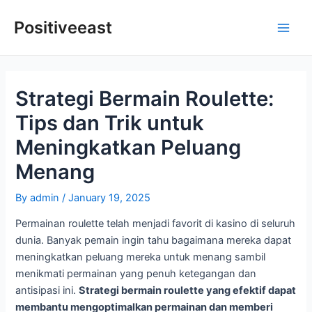
Skip
Positiveeast
to
Main
content
Men
Strategi Bermain Roulette:
Tips dan Trik untuk
Meningkatkan Peluang
Menang
By
admin
/
January 19, 2025
Permainan roulette telah menjadi favorit di kasino di seluruh
dunia. Banyak pemain ingin tahu bagaimana mereka dapat
meningkatkan peluang mereka untuk menang sambil
menikmati permainan yang penuh ketegangan dan
antisipasi ini.
Strategi bermain roulette yang efektif dapat
membantu mengoptimalkan permainan dan memberi