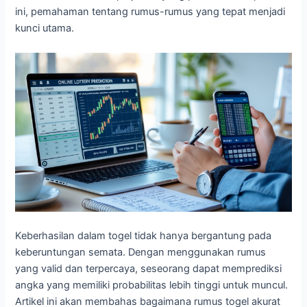
ini, pemahaman tentang rumus-rumus yang tepat menjadi
kunci utama.
Keberhasilan dalam togel tidak hanya bergantung pada
keberuntungan semata. Dengan menggunakan rumus
yang valid dan terpercaya, seseorang dapat memprediksi
angka yang memiliki probabilitas lebih tinggi untuk muncul.
Artikel ini akan membahas bagaimana rumus togel akurat