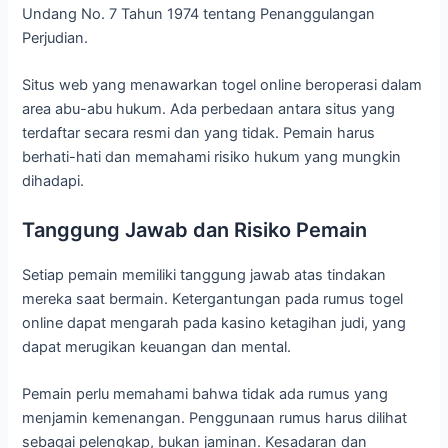
Undang No. 7 Tahun 1974 tentang Penanggulangan
Perjudian.
Situs web yang menawarkan togel online beroperasi dalam
area abu-abu hukum. Ada perbedaan antara situs yang
terdaftar secara resmi dan yang tidak. Pemain harus
berhati-hati dan memahami risiko hukum yang mungkin
dihadapi.
Tanggung Jawab dan Risiko Pemain
Setiap pemain memiliki tanggung jawab atas tindakan
mereka saat bermain. Ketergantungan pada rumus togel
online dapat mengarah pada kasino ketagihan judi, yang
dapat merugikan keuangan dan mental.
Pemain perlu memahami bahwa tidak ada rumus yang
menjamin kemenangan. Penggunaan rumus harus dilihat
sebagai pelengkap, bukan jaminan. Kesadaran dan