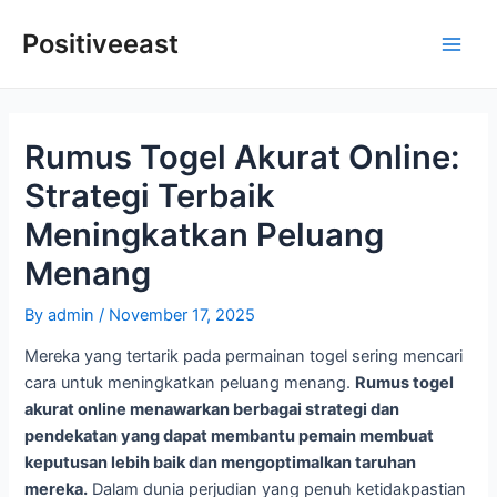
Skip
Positiveeast
to
Main
content
Men
Rumus Togel Akurat Online:
Strategi Terbaik
Meningkatkan Peluang
Menang
By
admin
/
November 17, 2025
Mereka yang tertarik pada permainan togel sering mencari
cara untuk meningkatkan peluang menang.
Rumus togel
akurat online menawarkan berbagai strategi dan
pendekatan yang dapat membantu pemain membuat
keputusan lebih baik dan mengoptimalkan taruhan
mereka.
Dalam dunia perjudian yang penuh ketidakpastian