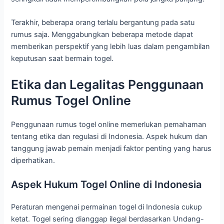
Terakhir, beberapa orang terlalu bergantung pada satu
rumus saja. Menggabungkan beberapa metode dapat
memberikan perspektif yang lebih luas dalam pengambilan
keputusan saat bermain togel.
Etika dan Legalitas Penggunaan
Rumus Togel Online
Penggunaan rumus togel online memerlukan pemahaman
tentang etika dan regulasi di Indonesia. Aspek hukum dan
tanggung jawab pemain menjadi faktor penting yang harus
diperhatikan.
Aspek Hukum Togel Online di Indonesia
Peraturan mengenai permainan togel di Indonesia cukup
ketat. Togel sering dianggap ilegal berdasarkan Undang-