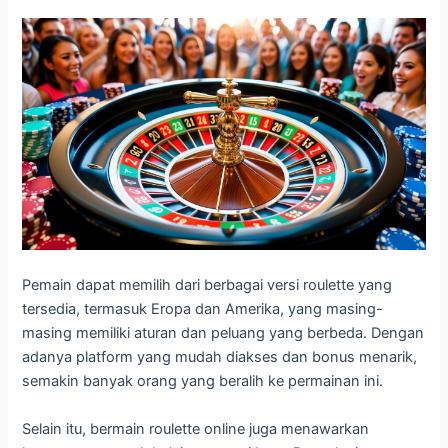
Pemain dapat memilih dari berbagai versi roulette yang
tersedia, termasuk Eropa dan Amerika, yang masing-
masing memiliki aturan dan peluang yang berbeda. Dengan
adanya platform yang mudah diakses dan bonus menarik,
semakin banyak orang yang beralih ke permainan ini.
Selain itu, bermain roulette online juga menawarkan