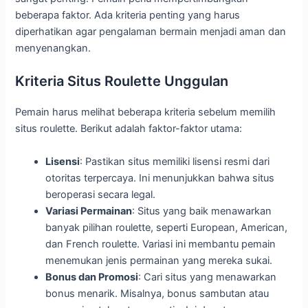
beberapa faktor. Ada kriteria penting yang harus
diperhatikan agar pengalaman bermain menjadi aman dan
menyenangkan.
Kriteria Situs Roulette Unggulan
Pemain harus melihat beberapa kriteria sebelum memilih
situs roulette. Berikut adalah faktor-faktor utama:
Lisensi
: Pastikan situs memiliki lisensi resmi dari
otoritas terpercaya. Ini menunjukkan bahwa situs
beroperasi secara legal.
Variasi Permainan
: Situs yang baik menawarkan
banyak pilihan roulette, seperti European, American,
dan French roulette. Variasi ini membantu pemain
menemukan jenis permainan yang mereka sukai.
Bonus dan Promosi
: Cari situs yang menawarkan
bonus menarik. Misalnya, bonus sambutan atau