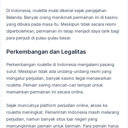
Di Indonesia, roulette mulai dikenal sejak penjajahan
Belanda. Banyak orang menikmati permainan ini di kasino
yang dibuka pada masa itu. Meskipun tidak secara resmi
diperbolehkan, permainan ini tetap menjadi daya tarik bagi
para penjudi di pulau-pulau besar.
Perkembangan dan Legalitas
Perkembangan roulette di Indonesia mengalami pasang
surut. Meskipun tidak ada undang-undang resmi yang
mengatur perjudian, banyak kasino ilegal menawarkan
roulette. Pemain sering mencari-cari tempat untuk
memainkan permainan ini secara online.
Sejak munculnya platform perjudian online, akses ke
roulette meningkat. Pemerintah Indonesia masih melarang
perjudian, namun banyak situs luar negeri yang
memungkinkan pemain untuk bermain. Para pemain harus