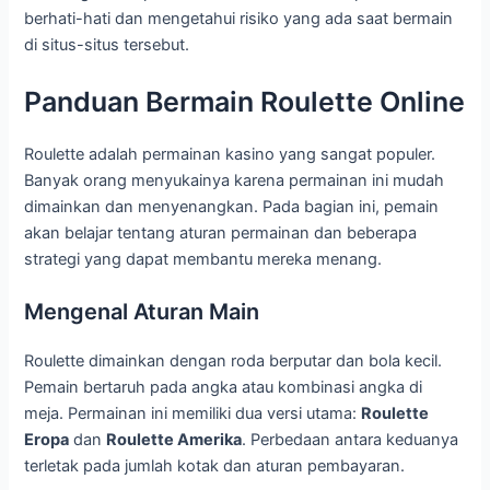
berhati-hati dan mengetahui risiko yang ada saat bermain
di situs-situs tersebut.
Panduan Bermain Roulette Online
Roulette adalah permainan kasino yang sangat populer.
Banyak orang menyukainya karena permainan ini mudah
dimainkan dan menyenangkan. Pada bagian ini, pemain
akan belajar tentang aturan permainan dan beberapa
strategi yang dapat membantu mereka menang.
Mengenal Aturan Main
Roulette dimainkan dengan roda berputar dan bola kecil.
Pemain bertaruh pada angka atau kombinasi angka di
meja. Permainan ini memiliki dua versi utama:
Roulette
Eropa
dan
Roulette Amerika
. Perbedaan antara keduanya
terletak pada jumlah kotak dan aturan pembayaran.