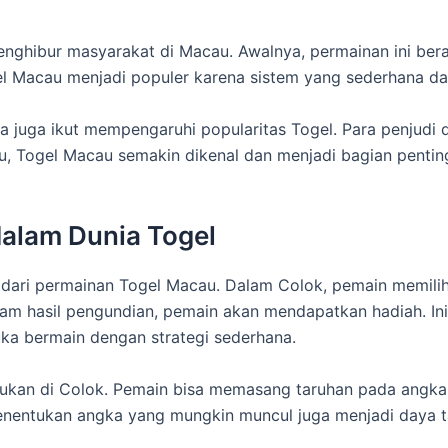
ghibur masyarakat di Macau. Awalnya, permainan ini beras
ogel Macau menjadi populer karena sistem yang sederhana 
a juga ikut mempengaruhi popularitas Togel. Para penjudi 
u, Togel Macau semakin dikenal dan menjadi bagian pentin
alam Dunia Togel
 dari permainan Togel Macau. Dalam Colok, pemain memilih
alam hasil pengundian, pemain akan mendapatkan hadiah. I
ka bermain dengan strategi sederhana.
akukan di Colok. Pemain bisa memasang taruhan pada angka
enentukan angka yang mungkin muncul juga menjadi daya tar