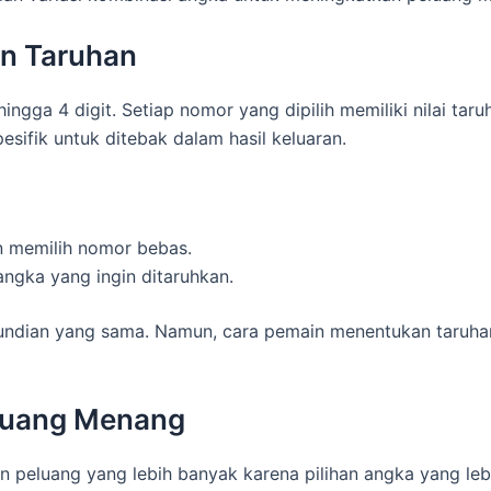
n Taruhan
ngga 4 digit. Setiap nomor yang dipilih memiliki nilai tar
sifik untuk ditebak dalam hasil keluaran.
 memilih nomor bebas.
angka yang ingin ditaruhkan.
ndian yang sama. Namun, cara pemain menentukan taruhan
luang Menang
eluang yang lebih banyak karena pilihan angka yang lebih