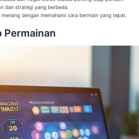
an dan strategi yang berbeda.
g menang dengan memahami cara bermain yang tepat.
p Permainan