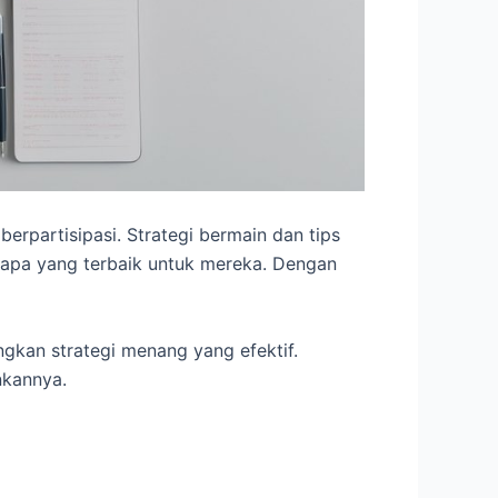
erpartisipasi. Strategi bermain dan tips
 apa yang terbaik untuk mereka. Dengan
kan strategi menang yang efektif.
nkannya.