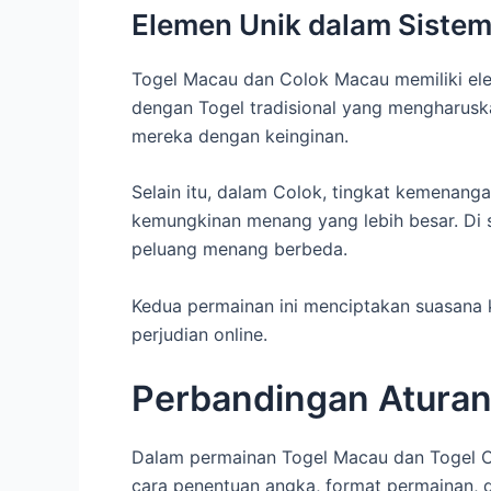
Elemen Unik dalam Siste
Togel Macau dan Colok Macau memiliki ele
dengan Togel tradisional yang mengharuska
mereka dengan keinginan.
Selain itu, dalam Colok, tingkat kemenanga
kemungkinan menang yang lebih besar. Di s
peluang menang berbeda.
Kedua permainan ini menciptakan suasana 
perjudian online.
Perbandingan Aturan
Dalam permainan Togel Macau dan Togel C
cara penentuan angka, format permainan, 