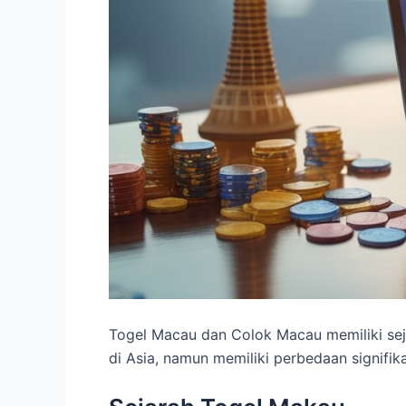
Togel Macau dan Colok Macau memiliki sej
di Asia, namun memiliki perbedaan signif