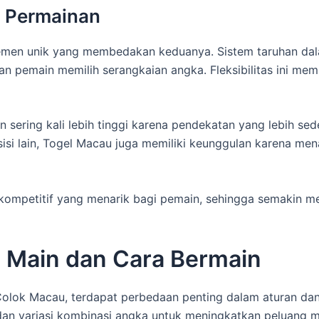
m Permainan
men unik yang membedakan keduanya. Sistem taruhan dala
n pemain memilih serangkaian angka. Fleksibilitas ini me
n sering kali lebih tinggi karena pendekatan yang lebih se
isi lain, Togel Macau juga memiliki keunggulan karena me
kompetitif yang menarik bagi pemain, sehingga semakin m
 Main dan Cara Bermain
olok Macau, terdapat perbedaan penting dalam aturan da
dan variasi kombinasi angka untuk meningkatkan peluang 