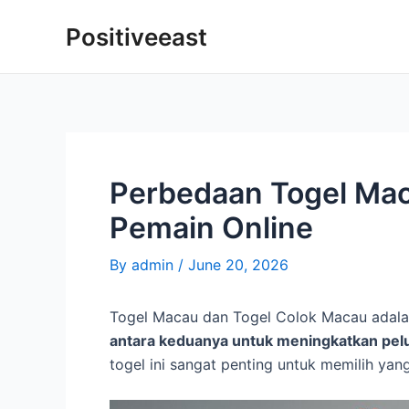
Skip
Positiveeast
to
content
Perbedaan Togel Mac
Pemain Online
By
admin
/
June 20, 2026
Togel Macau dan Togel Colok Macau adalah
antara keduanya untuk meningkatkan pe
togel ini sangat penting untuk memilih ya