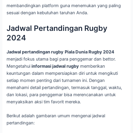
membandingkan platform guna menemukan yang paling
sesuai dengan kebutuhan taruhan Anda.
Jadwal Pertandingan Rugby
2024
Jadwal pertandingan rugby
Piala Dunia Rugby 2024
menjadi fokus utama bagi para penggemar dan bettor.
Mengetahui
informasi jadwal rugby
memberikan
keuntungan dalam mempersiapkan diri untuk mengikuti
setiap momen penting dari turnamen ini. Dengan
memahami detail pertandingan, termasuk tanggal, waktu,
dan lokasi, para penggemar bisa merencanakan untuk
menyaksikan aksi tim favorit mereka.
Berikut adalah gambaran umum mengenai jadwal
pertandingan: