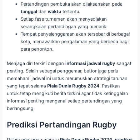
Pertandingan pembuka akan dilaksanakan pada
tanggal
dan
waktu
tertentu.
Setiap fase turnamen akan menyediakan
serangkaian pertandingan yang menarik.
Tempat penyelenggaraan akan tersebar di berbagai
kota, menawarkan pengalaman yang berbeda bagi
para penonton.
Menjaga diri terkini dengan
informasi jadwal rugby
sangat
penting. Selain sebagai penggemar, bettor juga perlu
memahami jadwal ini untuk merumuskan strategi taruhan
yang tepat selama
Piala Dunia Rugby 2024
. Pastikan
untuk tetap mengikuti berita terkini agar tidak ketinggalan
informasi penting mengenai setiap pertandingan yang
berlangsung.
Prediksi Pertandingan Rugby
Dalam persiapan menuju
Piala Dunia Rugby 2024
,
prediksi