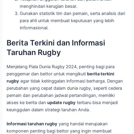
menghindari kerugian besar.
Gunakan statistik tim dan pemain, serta analisis dari
para ahli untuk membuat keputusan yang lebih
informasional.
Berita Terkini dan Informasi
Taruhan Rugby
Menjelang Piala Dunia Rugby 2024, penting bagi para
penggemar dan bettor untuk mengikuti
berita terkini
rugby
agar tidak ketinggalan informasi berharga. Dengan
perubahan yang cepat dalam dunia rugby, seperti cedera
pemain dan perubahan jadwal pertandingan, memiliki
akses ke berita dan
update rugby
terbaru bisa menjadi
keunggulan dalam strategi taruhan Anda.
Informasi taruhan rugby
yang handal merupakan
komponen penting bagi bettor yang ingin membuat