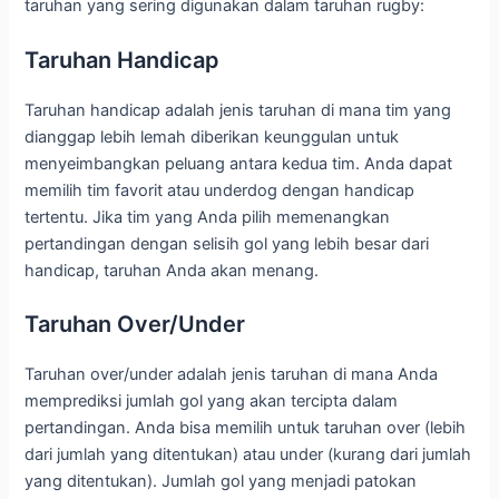
taruhan yang sering digunakan dalam taruhan rugby:
Taruhan Handicap
Taruhan handicap adalah jenis taruhan di mana tim yang
dianggap lebih lemah diberikan keunggulan untuk
menyeimbangkan peluang antara kedua tim. Anda dapat
memilih tim favorit atau underdog dengan handicap
tertentu. Jika tim yang Anda pilih memenangkan
pertandingan dengan selisih gol yang lebih besar dari
handicap, taruhan Anda akan menang.
Taruhan Over/Under
Taruhan over/under adalah jenis taruhan di mana Anda
memprediksi jumlah gol yang akan tercipta dalam
pertandingan. Anda bisa memilih untuk taruhan over (lebih
dari jumlah yang ditentukan) atau under (kurang dari jumlah
yang ditentukan). Jumlah gol yang menjadi patokan