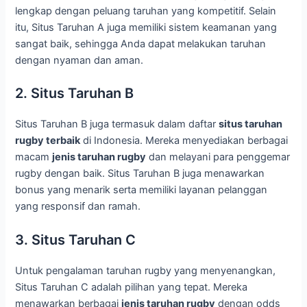
lengkap dengan peluang taruhan yang kompetitif. Selain
itu, Situs Taruhan A juga memiliki sistem keamanan yang
sangat baik, sehingga Anda dapat melakukan taruhan
dengan nyaman dan aman.
2. Situs Taruhan B
Situs Taruhan B juga termasuk dalam daftar
situs taruhan
rugby terbaik
di Indonesia. Mereka menyediakan berbagai
macam
jenis taruhan rugby
dan melayani para penggemar
rugby dengan baik. Situs Taruhan B juga menawarkan
bonus yang menarik serta memiliki layanan pelanggan
yang responsif dan ramah.
3. Situs Taruhan C
Untuk pengalaman taruhan rugby yang menyenangkan,
Situs Taruhan C adalah pilihan yang tepat. Mereka
menawarkan berbagai
jenis taruhan rugby
dengan odds