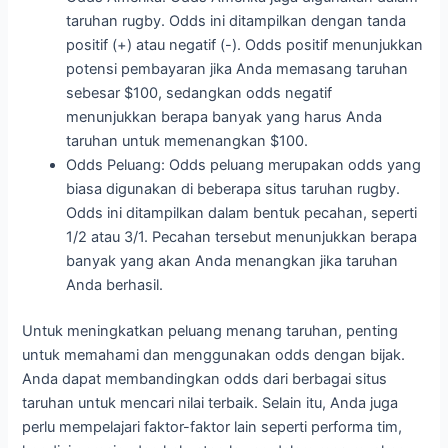
taruhan rugby. Odds ini ditampilkan dengan tanda
positif (+) atau negatif (-). Odds positif menunjukkan
potensi pembayaran jika Anda memasang taruhan
sebesar $100, sedangkan odds negatif
menunjukkan berapa banyak yang harus Anda
taruhan untuk memenangkan $100.
Odds Peluang: Odds peluang merupakan odds yang
biasa digunakan di beberapa situs taruhan rugby.
Odds ini ditampilkan dalam bentuk pecahan, seperti
1/2 atau 3/1. Pecahan tersebut menunjukkan berapa
banyak yang akan Anda menangkan jika taruhan
Anda berhasil.
Untuk meningkatkan peluang menang taruhan, penting
untuk memahami dan menggunakan odds dengan bijak.
Anda dapat membandingkan odds dari berbagai situs
taruhan untuk mencari nilai terbaik. Selain itu, Anda juga
perlu mempelajari faktor-faktor lain seperti performa tim,