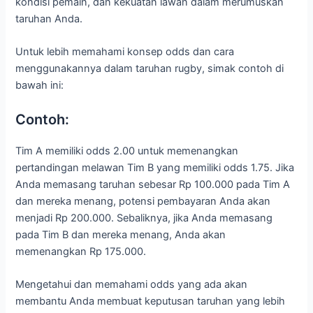
kondisi pemain, dan kekuatan lawan dalam merumuskan
taruhan Anda.
Untuk lebih memahami konsep odds dan cara
menggunakannya dalam taruhan rugby, simak contoh di
bawah ini:
Contoh:
Tim A memiliki odds 2.00 untuk memenangkan
pertandingan melawan Tim B yang memiliki odds 1.75. Jika
Anda memasang taruhan sebesar Rp 100.000 pada Tim A
dan mereka menang, potensi pembayaran Anda akan
menjadi Rp 200.000. Sebaliknya, jika Anda memasang
pada Tim B dan mereka menang, Anda akan
memenangkan Rp 175.000.
Mengetahui dan memahami odds yang ada akan
membantu Anda membuat keputusan taruhan yang lebih