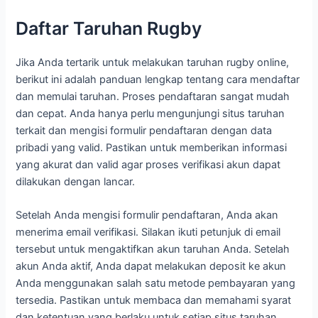
Daftar Taruhan Rugby
Jika Anda tertarik untuk melakukan taruhan rugby online,
berikut ini adalah panduan lengkap tentang cara mendaftar
dan memulai taruhan. Proses pendaftaran sangat mudah
dan cepat. Anda hanya perlu mengunjungi situs taruhan
terkait dan mengisi formulir pendaftaran dengan data
pribadi yang valid. Pastikan untuk memberikan informasi
yang akurat dan valid agar proses verifikasi akun dapat
dilakukan dengan lancar.
Setelah Anda mengisi formulir pendaftaran, Anda akan
menerima email verifikasi. Silakan ikuti petunjuk di email
tersebut untuk mengaktifkan akun taruhan Anda. Setelah
akun Anda aktif, Anda dapat melakukan deposit ke akun
Anda menggunakan salah satu metode pembayaran yang
tersedia. Pastikan untuk membaca dan memahami syarat
dan ketentuan yang berlaku untuk setiap situs taruhan