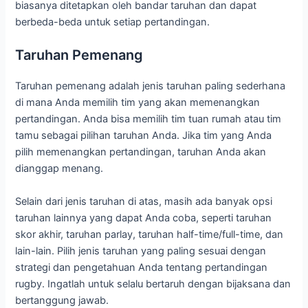
biasanya ditetapkan oleh bandar taruhan dan dapat
berbeda-beda untuk setiap pertandingan.
Taruhan Pemenang
Taruhan pemenang adalah jenis taruhan paling sederhana
di mana Anda memilih tim yang akan memenangkan
pertandingan. Anda bisa memilih tim tuan rumah atau tim
tamu sebagai pilihan taruhan Anda. Jika tim yang Anda
pilih memenangkan pertandingan, taruhan Anda akan
dianggap menang.
Selain dari jenis taruhan di atas, masih ada banyak opsi
taruhan lainnya yang dapat Anda coba, seperti taruhan
skor akhir, taruhan parlay, taruhan half-time/full-time, dan
lain-lain. Pilih jenis taruhan yang paling sesuai dengan
strategi dan pengetahuan Anda tentang pertandingan
rugby. Ingatlah untuk selalu bertaruh dengan bijaksana dan
bertanggung jawab.