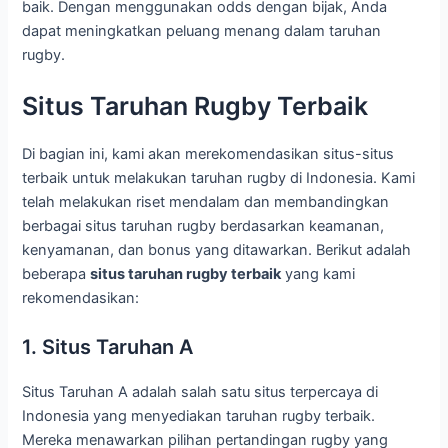
baik. Dengan menggunakan odds dengan bijak, Anda
dapat meningkatkan peluang menang dalam taruhan
rugby.
Situs Taruhan Rugby Terbaik
Di bagian ini, kami akan merekomendasikan situs-situs
terbaik untuk melakukan taruhan rugby di Indonesia. Kami
telah melakukan riset mendalam dan membandingkan
berbagai situs taruhan rugby berdasarkan keamanan,
kenyamanan, dan bonus yang ditawarkan. Berikut adalah
beberapa
situs taruhan rugby terbaik
yang kami
rekomendasikan:
1. Situs Taruhan A
Situs Taruhan A adalah salah satu situs terpercaya di
Indonesia yang menyediakan taruhan rugby terbaik.
Mereka menawarkan pilihan pertandingan rugby yang