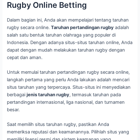
Rugby Online Betting
Dalam bagian ini, Anda akan mempelajari tentang taruhan
rugby secara online.
Taruhan pertandingan rugby
adalah
salah satu bentuk taruhan olahraga yang populer di
Indonesia. Dengan adanya situs-situs taruhan online, Anda
dapat dengan mudah melakukan taruhan rugby dengan
cepat dan aman.
Untuk memulai taruhan pertandingan rugby secara online,
langkah pertama yang perlu Anda lakukan adalah mencari
situs taruhan yang terpercaya. Situs-situs ini menyediakan
berbagai
jenis taruhan rugby
, termasuk taruhan pada
pertandingan internasional, liga nasional, dan turnamen
besar.
Saat memilih situs taruhan rugby, pastikan Anda
memeriksa reputasi dan keamanannya. Pilihlah situs yang
memiliki lisensi resmi dan sistem keamanan yang