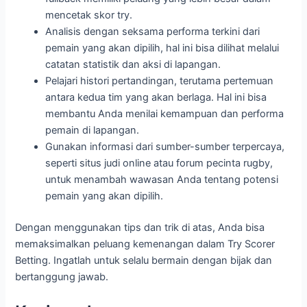
mencetak skor try.
Analisis dengan seksama performa terkini dari
pemain yang akan dipilih, hal ini bisa dilihat melalui
catatan statistik dan aksi di lapangan.
Pelajari histori pertandingan, terutama pertemuan
antara kedua tim yang akan berlaga. Hal ini bisa
membantu Anda menilai kemampuan dan performa
pemain di lapangan.
Gunakan informasi dari sumber-sumber terpercaya,
seperti situs judi online atau forum pecinta rugby,
untuk menambah wawasan Anda tentang potensi
pemain yang akan dipilih.
Dengan menggunakan tips dan trik di atas, Anda bisa
memaksimalkan peluang kemenangan dalam Try Scorer
Betting. Ingatlah untuk selalu bermain dengan bijak dan
bertanggung jawab.