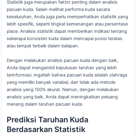
Statistik juga merupakan faktor penting dalam analisis
pacuan kuda. Selain melihat performa kuda secara
keseluruhan, Anda juga perlu memperhatikan statistik yang
lebih spesifik, seperti tingkat kemenangan atau persentase
place. Analisis statistik dapat memberikan indikasi tentang
seberapa konsisten kuda dalam mencapai posisi teratas
atau tempat terbaik dalam balapan.
Dengan melakukan analisis pacuan kuda dengan baik,
Anda dapat mengambil keputusan taruhan yang lebih
terinformasi. Ingatlah bahwa pacuan kuda adalah olahraga
yang memiliki banyak variabel, dan tidak ada metode
analisis yang 100% akurat. Namun, dengan melakukan
analisis yang baik, Anda dapat meningkatkan peluang
menang dalam taruhan pacuan kuda.
Prediksi Taruhan Kuda
Berdasarkan Statistik