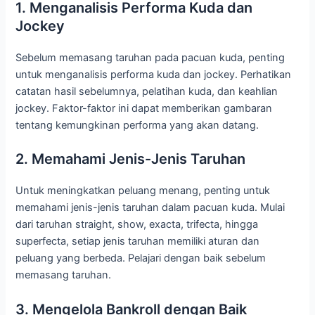
1. Menganalisis Performa Kuda dan
Jockey
Sebelum memasang taruhan pada pacuan kuda, penting
untuk menganalisis performa kuda dan jockey. Perhatikan
catatan hasil sebelumnya, pelatihan kuda, dan keahlian
jockey. Faktor-faktor ini dapat memberikan gambaran
tentang kemungkinan performa yang akan datang.
2. Memahami Jenis-Jenis Taruhan
Untuk meningkatkan peluang menang, penting untuk
memahami jenis-jenis taruhan dalam pacuan kuda. Mulai
dari taruhan straight, show, exacta, trifecta, hingga
superfecta, setiap jenis taruhan memiliki aturan dan
peluang yang berbeda. Pelajari dengan baik sebelum
memasang taruhan.
3. Mengelola Bankroll dengan Baik