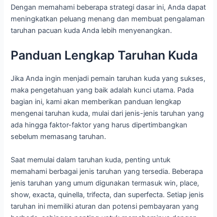
Dengan memahami beberapa strategi dasar ini, Anda dapat
meningkatkan peluang menang dan membuat pengalaman
taruhan pacuan kuda Anda lebih menyenangkan.
Panduan Lengkap Taruhan Kuda
Jika Anda ingin menjadi pemain taruhan kuda yang sukses,
maka pengetahuan yang baik adalah kunci utama. Pada
bagian ini, kami akan memberikan panduan lengkap
mengenai taruhan kuda, mulai dari jenis-jenis taruhan yang
ada hingga faktor-faktor yang harus dipertimbangkan
sebelum memasang taruhan.
Saat memulai dalam taruhan kuda, penting untuk
memahami berbagai jenis taruhan yang tersedia. Beberapa
jenis taruhan yang umum digunakan termasuk win, place,
show, exacta, quinella, trifecta, dan superfecta. Setiap jenis
taruhan ini memiliki aturan dan potensi pembayaran yang