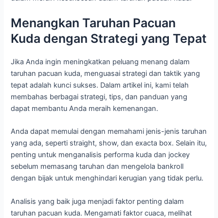
Menangkan Taruhan Pacuan
Kuda dengan Strategi yang Tepat
Jika Anda ingin meningkatkan peluang menang dalam
taruhan pacuan kuda, menguasai strategi dan taktik yang
tepat adalah kunci sukses. Dalam artikel ini, kami telah
membahas berbagai strategi, tips, dan panduan yang
dapat membantu Anda meraih kemenangan.
Anda dapat memulai dengan memahami jenis-jenis taruhan
yang ada, seperti straight, show, dan exacta box. Selain itu,
penting untuk menganalisis performa kuda dan jockey
sebelum memasang taruhan dan mengelola bankroll
dengan bijak untuk menghindari kerugian yang tidak perlu.
Analisis yang baik juga menjadi faktor penting dalam
taruhan pacuan kuda. Mengamati faktor cuaca, melihat