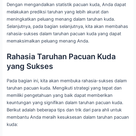
Dengan mengandalkan statistik pacuan kuda, Anda dapat
melakukan prediksi taruhan yang lebih akurat dan
meningkatkan peluang menang dalam taruhan kuda.
Selanjutnya, pada bagian selanjutnya, kita akan membahas
rahasia-sukses dalam taruhan pacuan kuda yang dapat
memaksimalkan peluang menang Anda.
Rahasia Taruhan Pacuan Kuda
yang Sukses
Pada bagian ini, kita akan membuka rahasia-sukses dalam
taruhan pacuan kuda. Mengikuti strategi yang tepat dan
memiliki pengetahuan yang baik dapat memberikan
keuntungan yang signifikan dalam taruhan pacuan kuda.
Berikut adalah beberapa tips dan trik dari para ahli untuk
membantu Anda meraih kesuksesan dalam taruhan pacuan
kuda: