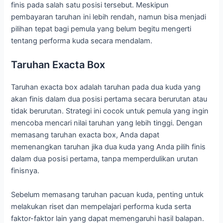
finis pada salah satu posisi tersebut. Meskipun
pembayaran taruhan ini lebih rendah, namun bisa menjadi
pilihan tepat bagi pemula yang belum begitu mengerti
tentang performa kuda secara mendalam.
Taruhan Exacta Box
Taruhan exacta box adalah taruhan pada dua kuda yang
akan finis dalam dua posisi pertama secara berurutan atau
tidak berurutan. Strategi ini cocok untuk pemula yang ingin
mencoba mencari nilai taruhan yang lebih tinggi. Dengan
memasang taruhan exacta box, Anda dapat
memenangkan taruhan jika dua kuda yang Anda pilih finis
dalam dua posisi pertama, tanpa memperdulikan urutan
finisnya.
Sebelum memasang taruhan pacuan kuda, penting untuk
melakukan riset dan mempelajari performa kuda serta
faktor-faktor lain yang dapat memengaruhi hasil balapan.