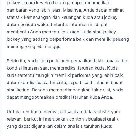
jockey secara keseluruhan juga dapat memberikan
gambaran yang lebih jelas. Misalnya, Anda dapat melihat
statistik kemenangan dan keuangan kuda atau jockey
dalam periode waktu tertentu. Informasi ini dapat
membantu Anda menentukan kuda-kuda atau jockey-
jockey yang sedang berperforma baik dan memiliki peluang
menang yang lebih tinggi.
Selain itu, Anda juga perlu memperhatikan faktor cuaca dan
kondisi lintasan saat memprediksi taruhan kuda. Kuda-
kuda tertentu mungkin memiliki performa yang lebih baik
dalam kondisi cuaca tertentu, seperti saat lintasan basah
atau kering. Dengan mempertimbangkan faktor ini, Anda
dapat mengoptimalkan prediksi taruhan kuda Anda.
Untuk membantu memvisualisasikan data statistik yang
relevan, berikut ini merupakan contoh visualisasi grafik
yang dapat digunakan dalam analisis taruhan kuda: