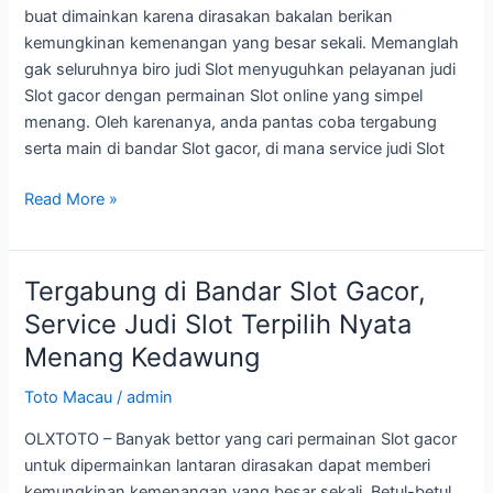
Menang
buat dimainkan karena dirasakan bakalan berikan
Cariu
kemungkinan kemenangan yang besar sekali. Memanglah
gak seluruhnya biro judi Slot menyuguhkan pelayanan judi
Slot gacor dengan permainan Slot online yang simpel
menang. Oleh karenanya, anda pantas coba tergabung
serta main di bandar Slot gacor, di mana service judi Slot
Tergabung
Read More »
di
Bandar
Slot
Tergabung di Bandar Slot Gacor,
Gacor,
Service Judi Slot Terpilih Nyata
Pelayanan
Menang Kedawung
Judi
Slot
Toto Macau
/
admin
Terbaik
Pastilah
OLXTOTO – Banyak bettor yang cari permainan Slot gacor
Menang
untuk dipermainkan lantaran dirasakan dapat memberi
Rasanae
kemungkinan kemenangan yang besar sekali. Betul-betul