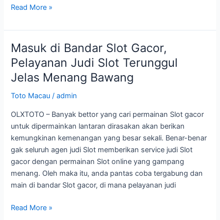
Masuk
Read More »
di
Bandar
Slot
Masuk di Bandar Slot Gacor,
Gacor,
Pelayanan Judi Slot Terunggul
Pelayanan
Jelas Menang Bawang
Judi
Slot
Toto Macau
/
admin
Terunggul
Pastinya
OLXTOTO – Banyak bettor yang cari permainan Slot gacor
Menang
untuk dipermainkan lantaran dirasakan akan berikan
Boyolangu
kemungkinan kemenangan yang besar sekali. Benar-benar
gak seluruh agen judi Slot memberikan service judi Slot
gacor dengan permainan Slot online yang gampang
menang. Oleh maka itu, anda pantas coba tergabung dan
main di bandar Slot gacor, di mana pelayanan judi
Masuk
Read More »
di