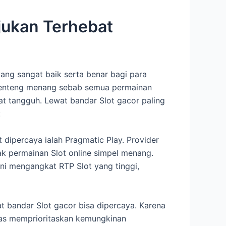
jukan Terhebat
yang sangat baik serta benar bagi para
ng enteng menang sebab semua permainan
at tangguh. Lewat bandar Slot gacor paling
:
 dipercaya ialah Pragmatic Play. Provider
k permainan Slot online simpel menang.
ni mengangkat RTP Slot yang tinggi,
t bandar Slot gacor bisa dipercaya. Karena
tas memprioritaskan kemungkinan