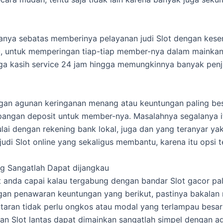
 hanya sebatas memberinya pelayanan judi Slot dengan kes
 itu, untuk memperingan tiap-tiap member-nya dalam maink
 juga kasih service 24 jam hingga memungkinnya banyak pe
gan agunan keringanan menang atau keuntungan paling besa
apangan deposit untuk member-nya. Masalahnya segalanya 
ai dengan rekening bank lokal, juga dan yang teranyar yakn
judi Slot online yang sekaligus membantu, karena itu opsi 
g Sangatlah Dapat dijangkau
t anda capai kalau tergabung dengan bandar Slot gacor pa
ngan penawaran keuntungan yang berikut, pastinya bakala
ntaran tidak perlu ongkos atau modal yang terlampau besar
udian Slot lantas dapat dimainkan sangatlah simpel dengan 