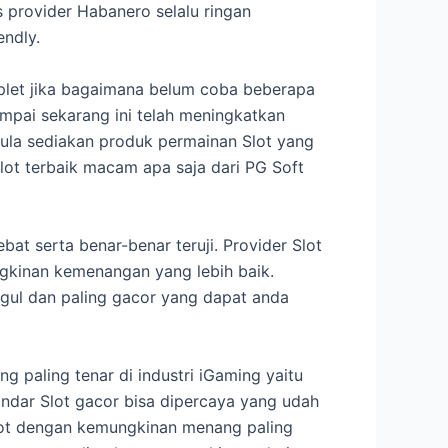
s provider Habanero selalu ringan
ndly.
mplet jika bagaimana belum coba beberapa
sampai sekarang ini telah meningkatkan
 pula sediakan produk permainan Slot yang
lot terbaik macam apa saja dari PG Soft
t serta benar-benar teruji. Provider Slot
kinan kemenangan yang lebih baik.
nggul dan paling gacor yang dapat anda
 paling tenar di industri iGaming yaitu
andar Slot gacor bisa dipercaya yang udah
Slot dengan kemungkinan menang paling