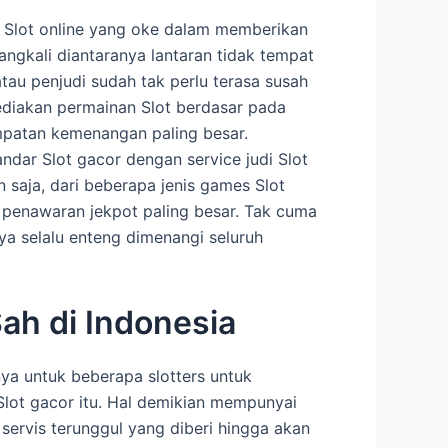
 Slot online yang oke dalam memberikan
ngkali diantaranya lantaran tidak tempat
tau penjudi sudah tak perlu terasa susah
sediakan permainan Slot berdasar pada
patan kemenangan paling besar.
ar Slot gacor dengan service judi Slot
 saja, dari beberapa jenis games Slot
 penawaran jekpot paling besar. Tak cuma
aya selalu enteng dimenangi seluruh
ah di Indonesia
nya untuk beberapa slotters untuk
lot gacor itu. Hal demikian mempunyai
servis terunggul yang diberi hingga akan