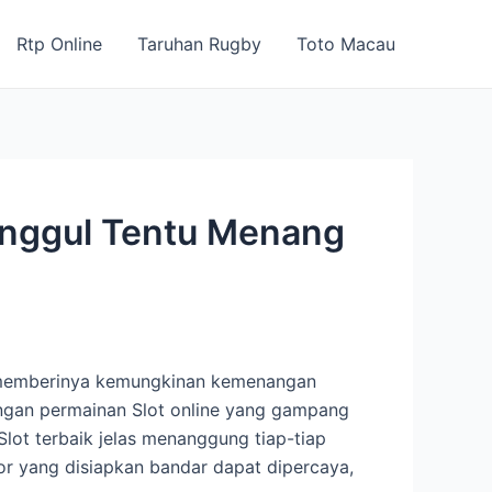
Rtp Online
Taruhan Rugby
Toto Macau
runggul Tentu Menang
at memberinya kemungkinan kemenangan
dengan permainan Slot online yang gampang
lot terbaik jelas menanggung tiap-tiap
or yang disiapkan bandar dapat dipercaya,