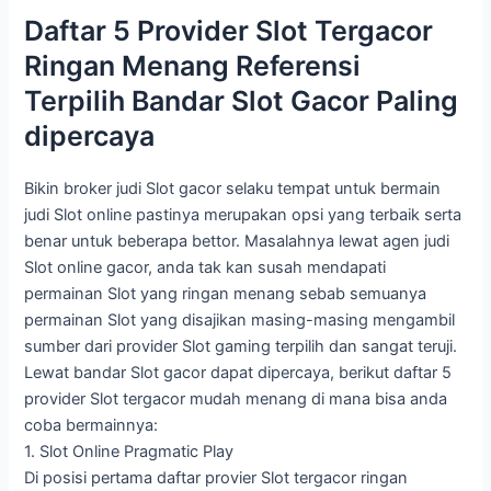
Daftar 5 Provider Slot Tergacor
Ringan Menang Referensi
Terpilih Bandar Slot Gacor Paling
dipercaya
Bikin broker judi Slot gacor selaku tempat untuk bermain
judi Slot online pastinya merupakan opsi yang terbaik serta
benar untuk beberapa bettor. Masalahnya lewat agen judi
Slot online gacor, anda tak kan susah mendapati
permainan Slot yang ringan menang sebab semuanya
permainan Slot yang disajikan masing-masing mengambil
sumber dari provider Slot gaming terpilih dan sangat teruji.
Lewat bandar Slot gacor dapat dipercaya, berikut daftar 5
provider Slot tergacor mudah menang di mana bisa anda
coba bermainnya:
1. Slot Online Pragmatic Play
Di posisi pertama daftar provier Slot tergacor ringan