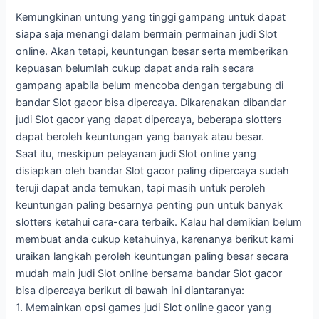
Kemungkinan untung yang tinggi gampang untuk dapat
siapa saja menangi dalam bermain permainan judi Slot
online. Akan tetapi, keuntungan besar serta memberikan
kepuasan belumlah cukup dapat anda raih secara
gampang apabila belum mencoba dengan tergabung di
bandar Slot gacor bisa dipercaya. Dikarenakan dibandar
judi Slot gacor yang dapat dipercaya, beberapa slotters
dapat beroleh keuntungan yang banyak atau besar.
Saat itu, meskipun pelayanan judi Slot online yang
disiapkan oleh bandar Slot gacor paling dipercaya sudah
teruji dapat anda temukan, tapi masih untuk peroleh
keuntungan paling besarnya penting pun untuk banyak
slotters ketahui cara-cara terbaik. Kalau hal demikian belum
membuat anda cukup ketahuinya, karenanya berikut kami
uraikan langkah peroleh keuntungan paling besar secara
mudah main judi Slot online bersama bandar Slot gacor
bisa dipercaya berikut di bawah ini diantaranya:
1. Memainkan opsi games judi Slot online gacor yang