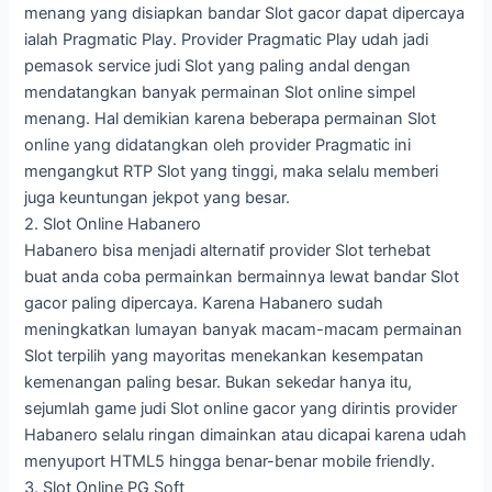
menang yang disiapkan bandar Slot gacor dapat dipercaya
ialah Pragmatic Play. Provider Pragmatic Play udah jadi
pemasok service judi Slot yang paling andal dengan
mendatangkan banyak permainan Slot online simpel
menang. Hal demikian karena beberapa permainan Slot
online yang didatangkan oleh provider Pragmatic ini
mengangkut RTP Slot yang tinggi, maka selalu memberi
juga keuntungan jekpot yang besar.
2. Slot Online Habanero
Habanero bisa menjadi alternatif provider Slot terhebat
buat anda coba permainkan bermainnya lewat bandar Slot
gacor paling dipercaya. Karena Habanero sudah
meningkatkan lumayan banyak macam-macam permainan
Slot terpilih yang mayoritas menekankan kesempatan
kemenangan paling besar. Bukan sekedar hanya itu,
sejumlah game judi Slot online gacor yang dirintis provider
Habanero selalu ringan dimainkan atau dicapai karena udah
menyuport HTML5 hingga benar-benar mobile friendly.
3. Slot Online PG Soft