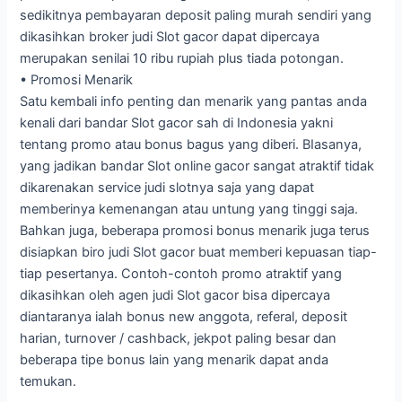
sedikitnya pembayaran deposit paling murah sendiri yang
dikasihkan broker judi Slot gacor dapat dipercaya
merupakan senilai 10 ribu rupiah plus tiada potongan.
• Promosi Menarik
Satu kembali info penting dan menarik yang pantas anda
kenali dari bandar Slot gacor sah di Indonesia yakni
tentang promo atau bonus bagus yang diberi. BIasanya,
yang jadikan bandar Slot online gacor sangat atraktif tidak
dikarenakan service judi slotnya saja yang dapat
memberinya kemenangan atau untung yang tinggi saja.
Bahkan juga, beberapa promosi bonus menarik juga terus
disiapkan biro judi Slot gacor buat memberi kepuasan tiap-
tiap pesertanya. Contoh-contoh promo atraktif yang
dikasihkan oleh agen judi Slot gacor bisa dipercaya
diantaranya ialah bonus new anggota, referal, deposit
harian, turnover / cashback, jekpot paling besar dan
beberapa tipe bonus lain yang menarik dapat anda
temukan.