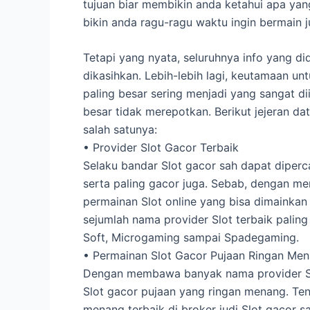
tujuan biar membikin anda ketahui apa yang
bikin anda ragu-ragu waktu ingin bermain j
Tetapi yang nyata, seluruhnya info yang di
dikasihkan. Lebih-lebih lagi, keutamaan u
paling besar sering menjadi yang sangat 
besar tidak merepotkan. Berikut jejeran da
salah satunya:
• Provider Slot Gacor Terbaik
Selaku bandar Slot gacor sah dapat diperc
serta paling gacor juga. Sebab, dengan me
permainan Slot online yang bisa dimainkan
sejumlah nama provider Slot terbaik paling
Soft, Microgaming sampai Spadegaming.
• Permainan Slot Gacor Pujaan Ringan Me
Dengan membawa banyak nama provider Slot
Slot gacor pujaan yang ringan menang. T
menang terbaik di broker judi Slot gacor 