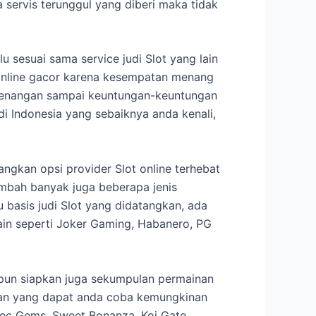
 servis terunggul yang diberi maka tidak
u sesuai sama service judi Slot yang lain
t online gacor karena kesempatan menang
kemenangan sampai keuntungan-keuntungan
di Indonesia yang sebaiknya anda kenali,
ngkan opsi provider Slot online terhebat
ambah banyak juga beberapa jenis
 basis judi Slot yang didatangkan, ada
lain seperti Joker Gaming, Habanero, PG
 pun siapkan juga sekumpulan permainan
aan yang dapat anda coba kemungkinan
ztec Gems, Sweet Bonanza, Koi Gate,