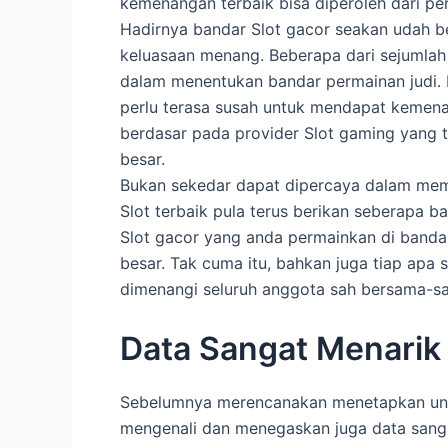
kemenangan terbaik bisa diperoleh dari pe
Hadirnya bandar Slot gacor seakan udah be
keluasaan menang. Beberapa dari sejumlah
dalam menentukan bandar permainan judi. Na
perlu terasa susah untuk mendapat kemenan
berdasar pada provider Slot gaming yan
besar.
Bukan sekedar dapat dipercaya dalam mem
Slot terbaik pula terus berikan seberapa 
Slot gacor yang anda permainkan di bandar
besar. Tak cuma itu, bahkan juga tiap apa 
dimenangi seluruh anggota sah bersama-s
Data Sangat Menarik 
Sebelumnya merencanakan menetapkan untuk 
mengenali dan menegaskan juga data sanga