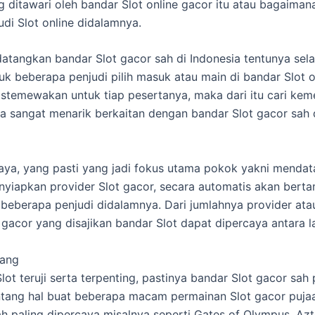
 ditawari oleh bandar Slot online gacor itu atau bagaimana
udi Slot online didalamnya.
datangkan bandar Slot gacor sah di Indonesia tentunya selal
ntuk beberapa penjudi pilih masuk atau main di bandar Slo
diistemewakan untuk tiap pesertanya, maka dari itu cari 
ta sangat menarik berkaitan dengan bandar Slot gacor sah 
aya, yang pasti yang jadi fokus utama pokok yakni mendata
nyiapkan provider Slot gacor, secara automatis akan bert
 beberapa penjudi didalamnya. Dari jumlahnya provider atau
 gacor yang disajikan bandar Slot dapat dipercaya antara 
nang
 teruji serta terpenting, pastinya bandar Slot gacor sah
entang hal buat beberapa macam permainan Slot gacor puj
sah paling dipercaya misalnya seperti Gates of Olympus, A