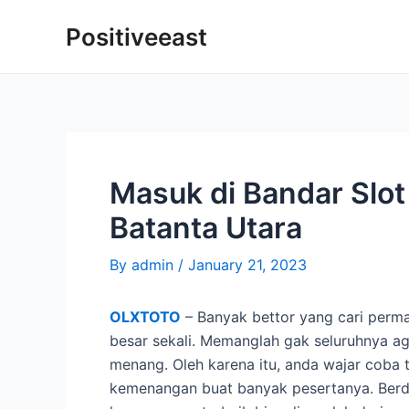
Skip
Positiveeast
to
content
Masuk di Bandar Slot 
Batanta Utara
By
admin
/
January 21, 2023
OLXTOTO
– Banyak bettor yang cari perm
besar sekali. Memanglah gak seluruhnya ag
menang. Oleh karena itu, anda wajar coba te
kemenangan buat banyak pesertanya. Berdas