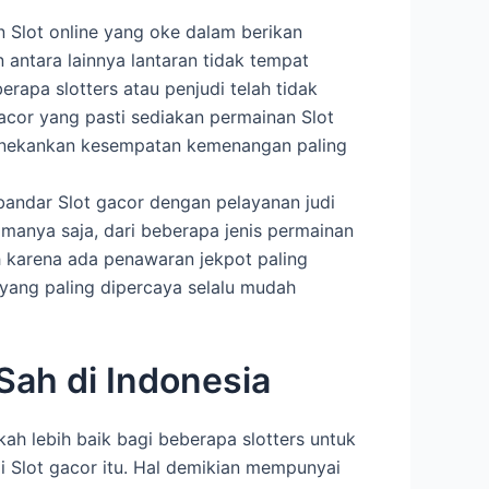
 Slot online yang oke dalam berikan
antara lainnya lantaran tidak tempat
rapa slotters atau penjudi telah tidak
gacor yang pasti sediakan permainan Slot
enekankan kesempatan kemenangan paling
ndar Slot gacor dengan pelayanan judi
amanya saja, dari beberapa jenis permainan
h karena ada penawaran jekpot paling
 yang paling dipercaya selalu mudah
Sah di Indonesia
h lebih baik bagi beberapa slotters untuk
 Slot gacor itu. Hal demikian mempunyai