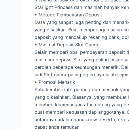
Starlight Princess dan masihlah banyak kem
• Metode Pembayaran Deposit
Data yang sangat juga penting dan menarik
yang disajikan. Buat memperingan seluruhny
deposit yang mencakup rekening bank, dom
• Minimal Deposit Slot Gacor
Selain memberi opsi pembayaran deposit de
minimum deposit Slot yang paling bisa dij
peroleh beberapa keuntungan menarik. Dal
judi Slot gacor paling dipercaya ialah seju
• Promosi Menarik
Satu kembali info penting dan menarik yan
yang dikasihkan. BIasanya, yang membuat b
memberi kemenangan atau untung yang besar
buat memberi kepuasan tiap anggotanya. Co
antaranya adalah bonus new peserta, refera
dapat anda temukan.