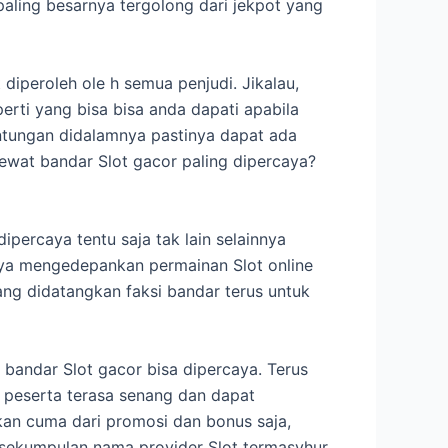
aling besarnya tergolong dari jekpot yang
diperoleh ole h semua penjudi. Jikalau,
erti yang bisa bisa anda dapati apabila
tungan didalamnya pastinya dapat ada
ewat bandar Slot gacor paling dipercaya?
percaya tentu saja tak lain selainnya
nya mengedepankan permainan Slot online
g didatangkan faksi bandar terus untuk
bandar Slot gacor bisa dipercaya. Terus
a peserta terasa senang dan dapat
an cuma dari promosi dan bonus saja,
a sekumpulan nama provider Slot termasyhur