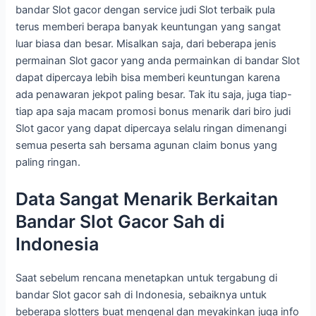
bandar Slot gacor dengan service judi Slot terbaik pula
terus memberi berapa banyak keuntungan yang sangat
luar biasa dan besar. Misalkan saja, dari beberapa jenis
permainan Slot gacor yang anda permainkan di bandar Slot
dapat dipercaya lebih bisa memberi keuntungan karena
ada penawaran jekpot paling besar. Tak itu saja, juga tiap-
tiap apa saja macam promosi bonus menarik dari biro judi
Slot gacor yang dapat dipercaya selalu ringan dimenangi
semua peserta sah bersama agunan claim bonus yang
paling ringan.
Data Sangat Menarik Berkaitan
Bandar Slot Gacor Sah di
Indonesia
Saat sebelum rencana menetapkan untuk tergabung di
bandar Slot gacor sah di Indonesia, sebaiknya untuk
beberapa slotters buat mengenal dan meyakinkan juga info