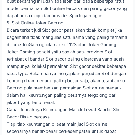
buat sekarang ini udah ada lebih dari pada beberapa ratus
model permainan Slot online terbaik dan paling gacor yang
dapat anda cicipi dari provider Spadegaming ini.
5. Slot Online Joker Gaming
Bicara terkait judi Slot gacor pasti akan tidak komplet jika
bagaimana tidak mengulas satu nama yang paling ternama
di industri iGaming ialah Joker 123 atau Joker Gaming.
Joker Gaming sendiri yaitu saalah satu provider Slot
terhebat di bandar Slot gacor paling dipercaya yang udah
mempunyai koleksi permainan Slot gacor sekitar beberapa
ratus type. Bukan hanya menjajakan perjudian Slot dengan
kemungkinan menang paling besar saja, akan tetapi Joker
Gaming pula memberikan permainan Slot online menarik
dalam hall keuntungan paling besarnya tergolong dari
jekpot yang fenomenal.
Capai Jumlahnya Keuntungan Masuk Lewat Bandar Slot
Gacor Bisa dipercaya
Tiap-tiap keuntungan di saat main judi Slot online
sebenarnya benar-benar berkesempatan untuk dapat