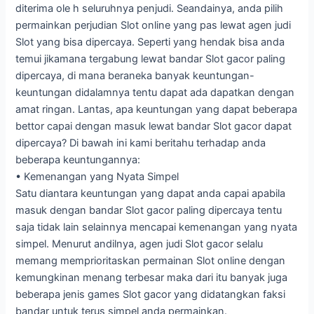
diterima ole h seluruhnya penjudi. Seandainya, anda pilih
permainkan perjudian Slot online yang pas lewat agen judi
Slot yang bisa dipercaya. Seperti yang hendak bisa anda
temui jikamana tergabung lewat bandar Slot gacor paling
dipercaya, di mana beraneka banyak keuntungan-
keuntungan didalamnya tentu dapat ada dapatkan dengan
amat ringan. Lantas, apa keuntungan yang dapat beberapa
bettor capai dengan masuk lewat bandar Slot gacor dapat
dipercaya? Di bawah ini kami beritahu terhadap anda
beberapa keuntungannya:
• Kemenangan yang Nyata Simpel
Satu diantara keuntungan yang dapat anda capai apabila
masuk dengan bandar Slot gacor paling dipercaya tentu
saja tidak lain selainnya mencapai kemenangan yang nyata
simpel. Menurut andilnya, agen judi Slot gacor selalu
memang memprioritaskan permainan Slot online dengan
kemungkinan menang terbesar maka dari itu banyak juga
beberapa jenis games Slot gacor yang didatangkan faksi
bandar untuk terus simpel anda permainkan.