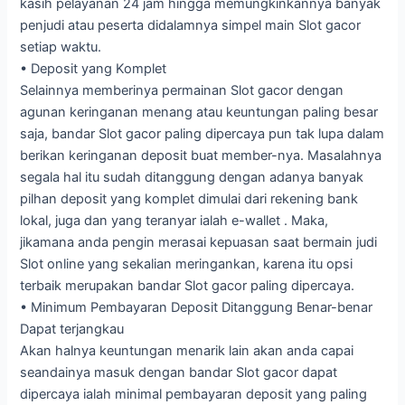
kasih pelayanan 24 jam hingga memungkinkannya banyak
penjudi atau peserta didalamnya simpel main Slot gacor
setiap waktu.
• Deposit yang Komplet
Selainnya memberinya permainan Slot gacor dengan
agunan keringanan menang atau keuntungan paling besar
saja, bandar Slot gacor paling dipercaya pun tak lupa dalam
berikan keringanan deposit buat member-nya. Masalahnya
segala hal itu sudah ditanggung dengan adanya banyak
pilhan deposit yang komplet dimulai dari rekening bank
lokal, juga dan yang teranyar ialah e-wallet . Maka,
jikamana anda pengin merasai kepuasan saat bermain judi
Slot online yang sekalian meringankan, karena itu opsi
terbaik merupakan bandar Slot gacor paling dipercaya.
• Minimum Pembayaran Deposit Ditanggung Benar-benar
Dapat terjangkau
Akan halnya keuntungan menarik lain akan anda capai
seandainya masuk dengan bandar Slot gacor dapat
dipercaya ialah minimal pembayaran deposit yang paling