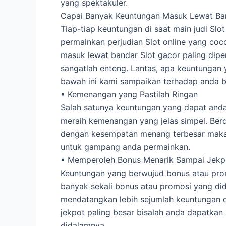
yang spektakuler.
Capai Banyak Keuntungan Masuk Lewat Ban
Tiap-tiap keuntungan di saat main judi Slo
permainkan perjudian Slot online yang coc
masuk lewat bandar Slot gacor paling dip
sangatlah enteng. Lantas, apa keuntungan 
bawah ini kami sampaikan terhadap anda 
• Kemenangan yang Pastilah Ringan
Salah satunya keuntungan yang dapat anda 
meraih kemenangan yang jelas simpel. Berd
dengan kesempatan menang terbesar maka d
untuk gampang anda permainkan.
• Memperoleh Bonus Menarik Sampai Jekpo
Keuntungan yang berwujud bonus atau promo
banyak sekali bonus atau promosi yang did
mendatangkan lebih sejumlah keuntungan da
jekpot paling besar bisalah anda dapatkan 
didalamnya.