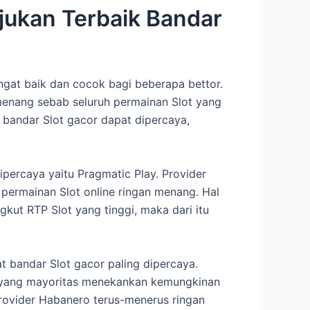
jukan Terbaik Bandar
angat baik dan cocok bagi beberapa bettor.
menang sebab seluruh permainan Slot yang
 bandar Slot gacor dapat dipercaya,
ipercaya yaitu Pragmatic Play. Provider
permainan Slot online ringan menang. Hal
kut RTP Slot yang tinggi, maka dari itu
t bandar Slot gacor paling dipercaya.
yang mayoritas menekankan kemungkinan
provider Habanero terus-menerus ringan