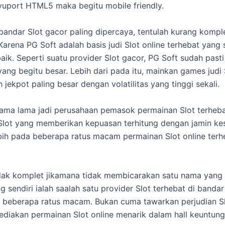
uport HTML5 maka begitu mobile friendly.
i bandar Slot gacor paling dipercaya, tentulah kurang kom
 Karena PG Soft adalah basis judi Slot online terhebat ya
ik. Seperti suatu provider Slot gacor, PG Soft sudah pas
 begitu besar. Lebih dari pada itu, mainkan games judi Slo
kpot paling besar dengan volatilitas yang tinggi sekali.
ama lama jadi perusahaan pemasok permainan Slot terhebat
ot yang memberikan kepuasan terhitung dengan jamin kes
ebih pada beberapa ratus macam permainan Slot online ter
tidak komplet jikamana tidak membicarakan satu nama yang pa
sendiri ialah saalah satu provider Slot terhebat di banda
ar beberapa ratus macam. Bukan cuma tawarkan perjudian 
diakan permainan Slot online menarik dalam hall keuntung