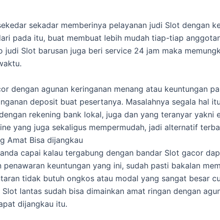
sekedar sekadar memberinya pelayanan judi Slot dengan 
 dari pada itu, buat membuat lebih mudah tiap-tiap anggo
o judi Slot barusan juga beri service 24 jam maka memung
waktu.
r dengan agunan keringanan menang atau keuntungan palin
inganan deposit buat pesertanya. Masalahnya segala hal i
engan rekening bank lokal, juga dan yang teranyar yakni e
line yang juga sekaligus mempermudah, jadi alternatif terba
g Amat Bisa dijangkau
l anda capai kalau tergabung dengan bandar Slot gacor da
an penawaran keuntungan yang ini, sudah pasti bakalan me
antaran tidak butuh ongkos atau modal yang sangat besar c
ian Slot lantas sudah bisa dimainkan amat ringan dengan ag
pat dijangkau itu.