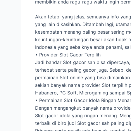
membikin anda ragu-ragu waktu ingin berma
Akan tetapi yang jelas, semuanya info yang
yang lain dikasihkan. Ditambah lagi, utam
kesempatan menang paling besar sering me
keuntungan-keuntungan besar akan tidak me
Indonesia yang sebaiknya anda pahami, sal
• Provider Slot Gacor Terpilih
Jadi bandar Slot gacor sah bisa dipercaya,
terhebat serta paling gacor juga. Sebab, 
permainan Slot online yang bisa dimainkan 
sekian banyak nama provider Slot terpilih 
Habanero, PG Soft, Microgaming sampai 
• Permainan Slot Gacor Idola Ringan Mena
Dengan mengangkut banyak nama provider S
Slot gacor idola yang ringan menang. Men
terbaik di biro judi Slot gacor sah paling
Princess serta masih ada banyak kembali be