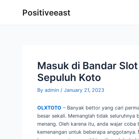
Skip
Positiveeast
to
content
Masuk di Bandar Slot
Sepuluh Koto
By
admin
/
January 21, 2023
OLXTOTO
– Banyak bettor yang cari perm
besar sekali. Memanglah tidak seluruhnya 
menang. Oleh karena itu, anda wajar coba t
kemenangan untuk beberapa anggotanya. Men