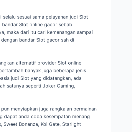
 selalu sesuai sama pelayanan judi Slot
 bandar Slot online gacor sebab
a, maka dari itu cari kemenangan sampai
 dengan bandar Slot gacor sah di
gkan alternatif provider Slot online
l bertambah banyak juga beberapa jenis
asis judi Slot yang didatangkan, ada
lah satunya seperti Joker Gaming,
h pun menyiapkan juga rangkaian permainan
yang dapat anda coba kesempatan menang
, Sweet Bonanza, Koi Gate, Starlight