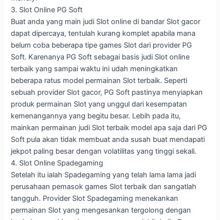
3. Slot Online PG Soft
Buat anda yang main judi Slot online di bandar Slot gacor
dapat dipercaya, tentulah kurang komplet apabila mana
belum coba beberapa tipe games Slot dari provider PG
Soft. Karenanya PG Soft sebagai basis judi Slot online
terbaik yang sampai waktu ini udah meningkatkan
beberapa ratus model permainan Slot terbaik. Seperti
sebuah provider Slot gacor, PG Soft pastinya menyiapkan
produk permainan Slot yang unggul dari kesempatan
kemenangannya yang begitu besar. Lebih pada itu,
mainkan permainan judi Slot terbaik model apa saja dari PG
Soft pula akan tidak membuat anda susah buat mendapati
jekpot paling besar dengan volatilitas yang tinggi sekali.
4. Slot Online Spadegaming
Setelah itu ialah Spadegaming yang telah lama lama jadi
perusahaan pemasok games Slot terbaik dan sangatlah
tangguh. Provider Slot Spadegaming menekankan
permainan Slot yang mengesankan tergolong dengan