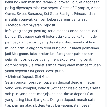
kemungkinan menang terbaik di broker judi Slot gacor sah
paling dipercaya misalnya seperti Gates of Olympus, Aztec
Gems, Sweet Bonanza, Koi Gate, Starlight Princess dan
masihlah banyak kembali beberapa jenis yang lain.
• Metode Pembayaran Deposit
Info yang sangat penting serta menarik anda pahami dari
bandar Slot gacor sah di Indonesia yaitu berkaitan model
pembayaran deposit yang disajikan. Buat membuat lebih
mudah semua anggota terhubung atau nikmati permainan
judi Slot gacor, faksi broker judi Slot gacor pula berikan
sejumlah opsi deposit yang mencakup rekening bank,
dompet digital / e-wallet sampai yang amat mempermudah
yakni deposit Slot gacor lewat pulsa.
• Minimal Deposit Slot Gacor
Selain berikan opsi pembayaran deposit dengan macam
yang lebih komplet, bandar Slot gacor bisa dipercaya serta
sah pun yang pasti menjajakan sedikitnya deposit Slot
yang paling bisa dijangkau. Dengan deposit murah saja,
tiap pemain atau slotters terus berkesempatan besar