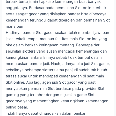
terbaik tentu jamin tiap-tiap kemenangan buat banyak
anggotanya. Berdasar pada permainan Slot online terbaik
serta sangat gacor yang disiapkan bandar bisa dipercaya,
kemenangan terunggul dapat diperoleh dari permainan Slot
mana pun
Hadirnya bandar Slot gacor seakan telah memberi jawaban
jelas terkait tempat maupun fasilitas main Slot online yang
oke dalam berikan keringanan menang. Beberapa dari
sejumlah slotters yang susah mencapai kemenangan dan
kemungkinan antara lainnya sebab tidak tempat dalam
memutuskan bandar judi. Nach, adanya biro judi Slot gacor,
sebaiknya beberapa slotters atau penjudi sudah tak butuh
terasa sukar untuk mendapati kemenangan di saat main
Slot online. Apa lagi, agen judi Slot gacor yang pasti
menyiapkan permainan Slot berdasar pada provider Slot
gaming yang tersohor dengan sejumlah game Slot
gacornya yang mementingkan kemungkinan kemenangan
paling besar.
Tidak hanya dapat dihandalkan dalam berikan