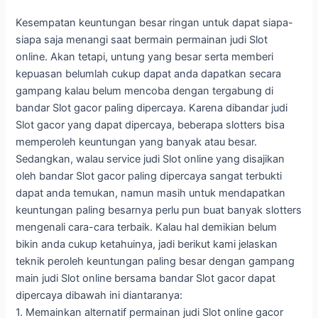
Kesempatan keuntungan besar ringan untuk dapat siapa-
siapa saja menangi saat bermain permainan judi Slot
online. Akan tetapi, untung yang besar serta memberi
kepuasan belumlah cukup dapat anda dapatkan secara
gampang kalau belum mencoba dengan tergabung di
bandar Slot gacor paling dipercaya. Karena dibandar judi
Slot gacor yang dapat dipercaya, beberapa slotters bisa
memperoleh keuntungan yang banyak atau besar.
Sedangkan, walau service judi Slot online yang disajikan
oleh bandar Slot gacor paling dipercaya sangat terbukti
dapat anda temukan, namun masih untuk mendapatkan
keuntungan paling besarnya perlu pun buat banyak slotters
mengenali cara-cara terbaik. Kalau hal demikian belum
bikin anda cukup ketahuinya, jadi berikut kami jelaskan
teknik peroleh keuntungan paling besar dengan gampang
main judi Slot online bersama bandar Slot gacor dapat
dipercaya dibawah ini diantaranya:
1. Memainkan alternatif permainan judi Slot online gacor