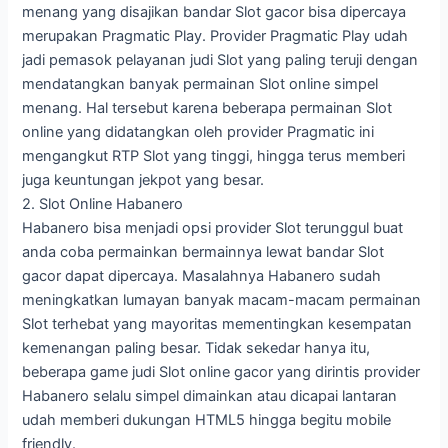
menang yang disajikan bandar Slot gacor bisa dipercaya
merupakan Pragmatic Play. Provider Pragmatic Play udah
jadi pemasok pelayanan judi Slot yang paling teruji dengan
mendatangkan banyak permainan Slot online simpel
menang. Hal tersebut karena beberapa permainan Slot
online yang didatangkan oleh provider Pragmatic ini
mengangkut RTP Slot yang tinggi, hingga terus memberi
juga keuntungan jekpot yang besar.
2. Slot Online Habanero
Habanero bisa menjadi opsi provider Slot terunggul buat
anda coba permainkan bermainnya lewat bandar Slot
gacor dapat dipercaya. Masalahnya Habanero sudah
meningkatkan lumayan banyak macam-macam permainan
Slot terhebat yang mayoritas mementingkan kesempatan
kemenangan paling besar. Tidak sekedar hanya itu,
beberapa game judi Slot online gacor yang dirintis provider
Habanero selalu simpel dimainkan atau dicapai lantaran
udah memberi dukungan HTML5 hingga begitu mobile
friendly.