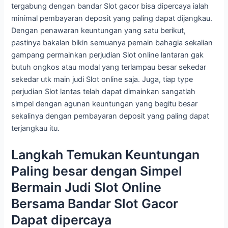
tergabung dengan bandar Slot gacor bisa dipercaya ialah
minimal pembayaran deposit yang paling dapat dijangkau.
Dengan penawaran keuntungan yang satu berikut,
pastinya bakalan bikin semuanya pemain bahagia sekalian
gampang permainkan perjudian Slot online lantaran gak
butuh ongkos atau modal yang terlampau besar sekedar
sekedar utk main judi Slot online saja. Juga, tiap type
perjudian Slot lantas telah dapat dimainkan sangatlah
simpel dengan agunan keuntungan yang begitu besar
sekalinya dengan pembayaran deposit yang paling dapat
terjangkau itu.
Langkah Temukan Keuntungan
Paling besar dengan Simpel
Bermain Judi Slot Online
Bersama Bandar Slot Gacor
Dapat dipercaya