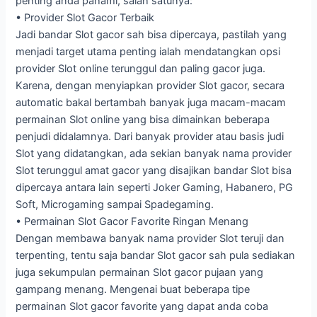
penting anda pahami, salah satunya:
• Provider Slot Gacor Terbaik
Jadi bandar Slot gacor sah bisa dipercaya, pastilah yang
menjadi target utama penting ialah mendatangkan opsi
provider Slot online terunggul dan paling gacor juga.
Karena, dengan menyiapkan provider Slot gacor, secara
automatic bakal bertambah banyak juga macam-macam
permainan Slot online yang bisa dimainkan beberapa
penjudi didalamnya. Dari banyak provider atau basis judi
Slot yang didatangkan, ada sekian banyak nama provider
Slot terunggul amat gacor yang disajikan bandar Slot bisa
dipercaya antara lain seperti Joker Gaming, Habanero, PG
Soft, Microgaming sampai Spadegaming.
• Permainan Slot Gacor Favorite Ringan Menang
Dengan membawa banyak nama provider Slot teruji dan
terpenting, tentu saja bandar Slot gacor sah pula sediakan
juga sekumpulan permainan Slot gacor pujaan yang
gampang menang. Mengenai buat beberapa tipe
permainan Slot gacor favorite yang dapat anda coba