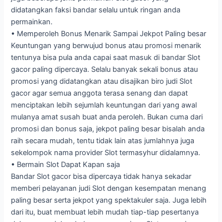
didatangkan faksi bandar selalu untuk ringan anda
permainkan.
• Memperoleh Bonus Menarik Sampai Jekpot Paling besar
Keuntungan yang berwujud bonus atau promosi menarik
tentunya bisa pula anda capai saat masuk di bandar Slot
gacor paling dipercaya. Selalu banyak sekali bonus atau
promosi yang didatangkan atau disajikan biro judi Slot
gacor agar semua anggota terasa senang dan dapat
menciptakan lebih sejumlah keuntungan dari yang awal
mulanya amat susah buat anda peroleh. Bukan cuma dari
promosi dan bonus saja, jekpot paling besar bisalah anda
raih secara mudah, tentu tidak lain atas jumlahnya juga
sekelompok nama provider Slot termasyhur didalamnya.
• Bermain Slot Dapat Kapan saja
Bandar Slot gacor bisa dipercaya tidak hanya sekadar
memberi pelayanan judi Slot dengan kesempatan menang
paling besar serta jekpot yang spektakuler saja. Juga lebih
dari itu, buat membuat lebih mudah tiap-tiap pesertanya