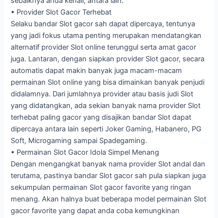
sebaiknya anda kenali, antara lain:
• Provider Slot Gacor Terhebat
Selaku bandar Slot gacor sah dapat dipercaya, tentunya
yang jadi fokus utama penting merupakan mendatangkan
alternatif provider Slot online terunggul serta amat gacor
juga. Lantaran, dengan siapkan provider Slot gacor, secara
automatis dapat makin banyak juga macam-macam
permainan Slot online yang bisa dimainkan banyak penjudi
didalamnya. Dari jumlahnya provider atau basis judi Slot
yang didatangkan, ada sekian banyak nama provider Slot
terhebat paling gacor yang disajikan bandar Slot dapat
dipercaya antara lain seperti Joker Gaming, Habanero, PG
Soft, Microgaming sampai Spadegaming.
• Permainan Slot Gacor Idola Simpel Menang
Dengan mengangkat banyak nama provider Slot andal dan
terutama, pastinya bandar Slot gacor sah pula siapkan juga
sekumpulan permainan Slot gacor favorite yang ringan
menang. Akan halnya buat beberapa model permainan Slot
gacor favorite yang dapat anda coba kemungkinan