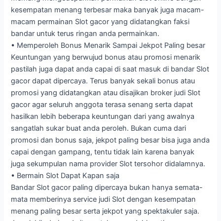
kesempatan menang terbesar maka banyak juga macam-
macam permainan Slot gacor yang didatangkan faksi
bandar untuk terus ringan anda permainkan.
• Memperoleh Bonus Menarik Sampai Jekpot Paling besar
Keuntungan yang berwujud bonus atau promosi menarik
pastilah juga dapat anda capai di saat masuk di bandar Slot
gacor dapat dipercaya. Terus banyak sekali bonus atau
promosi yang didatangkan atau disajikan broker judi Slot
gacor agar seluruh anggota terasa senang serta dapat
hasilkan lebih beberapa keuntungan dari yang awalnya
sangatlah sukar buat anda peroleh. Bukan cuma dari
promosi dan bonus saja, jekpot paling besar bisa juga anda
capai dengan gampang, tentu tidak lain karena banyak
juga sekumpulan nama provider Slot tersohor didalamnya.
• Bermain Slot Dapat Kapan saja
Bandar Slot gacor paling dipercaya bukan hanya semata-
mata memberinya service judi Slot dengan kesempatan
menang paling besar serta jekpot yang spektakuler saja.