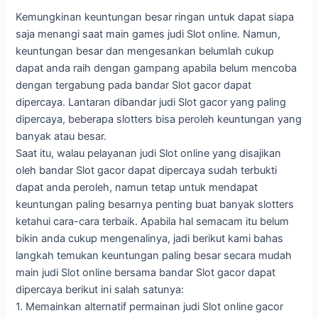
Kemungkinan keuntungan besar ringan untuk dapat siapa
saja menangi saat main games judi Slot online. Namun,
keuntungan besar dan mengesankan belumlah cukup
dapat anda raih dengan gampang apabila belum mencoba
dengan tergabung pada bandar Slot gacor dapat
dipercaya. Lantaran dibandar judi Slot gacor yang paling
dipercaya, beberapa slotters bisa peroleh keuntungan yang
banyak atau besar.
Saat itu, walau pelayanan judi Slot online yang disajikan
oleh bandar Slot gacor dapat dipercaya sudah terbukti
dapat anda peroleh, namun tetap untuk mendapat
keuntungan paling besarnya penting buat banyak slotters
ketahui cara-cara terbaik. Apabila hal semacam itu belum
bikin anda cukup mengenalinya, jadi berikut kami bahas
langkah temukan keuntungan paling besar secara mudah
main judi Slot online bersama bandar Slot gacor dapat
dipercaya berikut ini salah satunya:
1. Memainkan alternatif permainan judi Slot online gacor