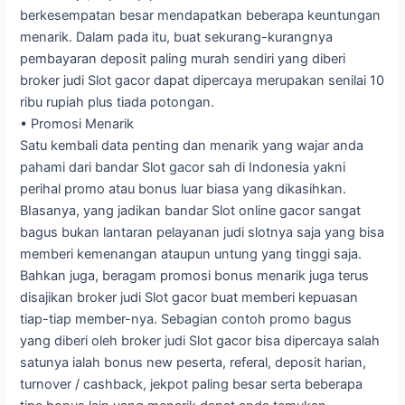
berkesempatan besar mendapatkan beberapa keuntungan
menarik. Dalam pada itu, buat sekurang-kurangnya
pembayaran deposit paling murah sendiri yang diberi
broker judi Slot gacor dapat dipercaya merupakan senilai 10
ribu rupiah plus tiada potongan.
• Promosi Menarik
Satu kembali data penting dan menarik yang wajar anda
pahami dari bandar Slot gacor sah di Indonesia yakni
perihal promo atau bonus luar biasa yang dikasihkan.
BIasanya, yang jadikan bandar Slot online gacor sangat
bagus bukan lantaran pelayanan judi slotnya saja yang bisa
memberi kemenangan ataupun untung yang tinggi saja.
Bahkan juga, beragam promosi bonus menarik juga terus
disajikan broker judi Slot gacor buat memberi kepuasan
tiap-tiap member-nya. Sebagian contoh promo bagus
yang diberi oleh broker judi Slot gacor bisa dipercaya salah
satunya ialah bonus new peserta, referal, deposit harian,
turnover / cashback, jekpot paling besar serta beberapa