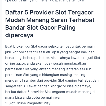
tipe bonus lain yang menarik dapat anda temukan.
Daftar 5 Provider Slot Tergacor
Mudah Menang Saran Terhebat
Bandar Slot Gacor Paling
dipercaya
Buat broker judi Slot gacor selaku tempat untuk bermain
judi Slot online tentu sesuatu opsi yang sangat baik dan
benar bagi beberapa bettor. Masalahnya lewat biro judi Slot
online gacor, anda akan tidak susah mendapatkan
permainan Slot yang enteng menang lantaran seluruh
permainan Slot yang dihidangkan masing-masing
mengambil sumber dari provider Slot gaming terhebat dan
sangat teruji. Lewat bandar Slot gacor bisa dipercaya,
berikut daftar 5 provider Slot tergacor mudah menang di
mana bisa anda coba bermainnya:
1. Slot Online Pragmatic Play