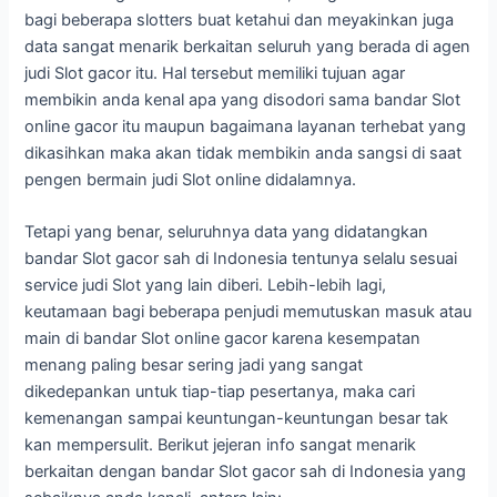
bagi beberapa slotters buat ketahui dan meyakinkan juga
data sangat menarik berkaitan seluruh yang berada di agen
judi Slot gacor itu. Hal tersebut memiliki tujuan agar
membikin anda kenal apa yang disodori sama bandar Slot
online gacor itu maupun bagaimana layanan terhebat yang
dikasihkan maka akan tidak membikin anda sangsi di saat
pengen bermain judi Slot online didalamnya.
Tetapi yang benar, seluruhnya data yang didatangkan
bandar Slot gacor sah di Indonesia tentunya selalu sesuai
service judi Slot yang lain diberi. Lebih-lebih lagi,
keutamaan bagi beberapa penjudi memutuskan masuk atau
main di bandar Slot online gacor karena kesempatan
menang paling besar sering jadi yang sangat
dikedepankan untuk tiap-tiap pesertanya, maka cari
kemenangan sampai keuntungan-keuntungan besar tak
kan mempersulit. Berikut jejeran info sangat menarik
berkaitan dengan bandar Slot gacor sah di Indonesia yang