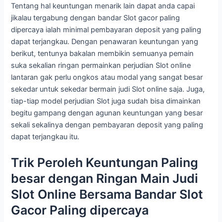
Tentang hal keuntungan menarik lain dapat anda capai
jikalau tergabung dengan bandar Slot gacor paling
dipercaya ialah minimal pembayaran deposit yang paling
dapat terjangkau. Dengan penawaran keuntungan yang
berikut, tentunya bakalan membikin semuanya pemain
suka sekalian ringan permainkan perjudian Slot online
lantaran gak perlu ongkos atau modal yang sangat besar
sekedar untuk sekedar bermain judi Slot online saja. Juga,
tiap-tiap model perjudian Slot juga sudah bisa dimainkan
begitu gampang dengan agunan keuntungan yang besar
sekali sekalinya dengan pembayaran deposit yang paling
dapat terjangkau itu.
Trik Peroleh Keuntungan Paling
besar dengan Ringan Main Judi
Slot Online Bersama Bandar Slot
Gacor Paling dipercaya