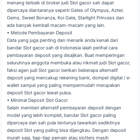
menang terbaik di broker judi Slot gacor sah dapat
dipercaya diantaranya seperti Gates of Olympus, Aztec
Gems, Sweet Bonanza, Koi Gate, Starlight Princess dan
ada banyak kembali macam-macam yang lain.
• Metode Pembayaran Deposit
Data yang juga penting dan menarik anda kenali dari
bandar Slot gacor sah di Indonesia ialah perihal cara
pembayaran deposit yang disajikan. Buat memperingan
seluruhnya anggota membuka atau nikmati judi Slot gacor,
faksi agen judi Slot gacor berikan beberapa alternatif
deposit yang mencakup rekening bank, dompet digital / e-
wallet sampai yang paling mempermudah merupakan
deposit Slot gacor lewat pulsa.
• Minimal Deposit Slot Gacor
Selain memberi alternatif pembayaran deposit dengan
model yang lebih komplet, bandar Slot gacor paling
dipercaya dan sah pula tentunya tawarkan sedikitnya
deposit Slot yang paling bisa dijangkau. Dengan deposit
murah saja, tiap-tiap pemain atau slotters masih