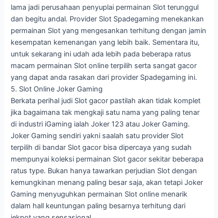
lama jadi perusahaan penyuplai permainan Slot terunggul
dan begitu andal. Provider Slot Spadegaming menekankan
permainan Slot yang mengesankan terhitung dengan jamin
kesempatan kemenangan yang lebih baik. Sementara itu,
untuk sekarang ini udah ada lebih pada beberapa ratus
macam permainan Slot online terpilih serta sangat gacor
yang dapat anda rasakan dari provider Spadegaming ini.
5. Slot Online Joker Gaming
Berkata perihal judi Slot gacor pastilah akan tidak komplet
jika bagaimana tak mengkaji satu nama yang paling tenar
di industri iGaming ialah Joker 123 atau Joker Gaming.
Joker Gaming sendiri yakni saalah satu provider Slot
terpilih di bandar Slot gacor bisa dipercaya yang sudah
mempunyai koleksi permainan Slot gacor sekitar beberapa
ratus type. Bukan hanya tawarkan perjudian Slot dengan
kemungkinan menang paling besar saja, akan tetapi Joker
Gaming menyuguhkan permainan Slot online menarik
dalam hall keuntungan paling besarnya terhitung dari
jekpot yang sensasional.