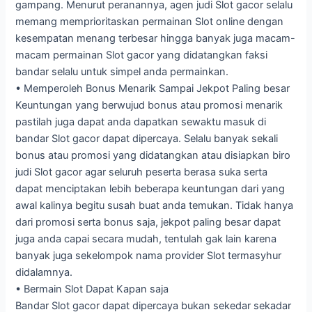
gampang. Menurut peranannya, agen judi Slot gacor selalu
memang memprioritaskan permainan Slot online dengan
kesempatan menang terbesar hingga banyak juga macam-
macam permainan Slot gacor yang didatangkan faksi
bandar selalu untuk simpel anda permainkan.
• Memperoleh Bonus Menarik Sampai Jekpot Paling besar
Keuntungan yang berwujud bonus atau promosi menarik
pastilah juga dapat anda dapatkan sewaktu masuk di
bandar Slot gacor dapat dipercaya. Selalu banyak sekali
bonus atau promosi yang didatangkan atau disiapkan biro
judi Slot gacor agar seluruh peserta berasa suka serta
dapat menciptakan lebih beberapa keuntungan dari yang
awal kalinya begitu susah buat anda temukan. Tidak hanya
dari promosi serta bonus saja, jekpot paling besar dapat
juga anda capai secara mudah, tentulah gak lain karena
banyak juga sekelompok nama provider Slot termasyhur
didalamnya.
• Bermain Slot Dapat Kapan saja
Bandar Slot gacor dapat dipercaya bukan sekedar sekadar