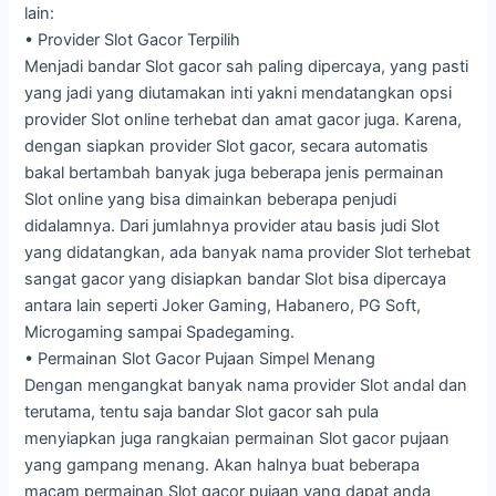
lain:
• Provider Slot Gacor Terpilih
Menjadi bandar Slot gacor sah paling dipercaya, yang pasti
yang jadi yang diutamakan inti yakni mendatangkan opsi
provider Slot online terhebat dan amat gacor juga. Karena,
dengan siapkan provider Slot gacor, secara automatis
bakal bertambah banyak juga beberapa jenis permainan
Slot online yang bisa dimainkan beberapa penjudi
didalamnya. Dari jumlahnya provider atau basis judi Slot
yang didatangkan, ada banyak nama provider Slot terhebat
sangat gacor yang disiapkan bandar Slot bisa dipercaya
antara lain seperti Joker Gaming, Habanero, PG Soft,
Microgaming sampai Spadegaming.
• Permainan Slot Gacor Pujaan Simpel Menang
Dengan mengangkat banyak nama provider Slot andal dan
terutama, tentu saja bandar Slot gacor sah pula
menyiapkan juga rangkaian permainan Slot gacor pujaan
yang gampang menang. Akan halnya buat beberapa
macam permainan Slot gacor pujaan yang dapat anda