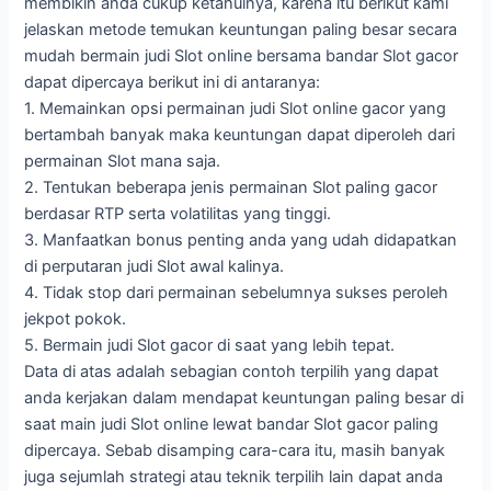
membikin anda cukup ketahuinya, karena itu berikut kami
jelaskan metode temukan keuntungan paling besar secara
mudah bermain judi Slot online bersama bandar Slot gacor
dapat dipercaya berikut ini di antaranya:
1. Memainkan opsi permainan judi Slot online gacor yang
bertambah banyak maka keuntungan dapat diperoleh dari
permainan Slot mana saja.
2. Tentukan beberapa jenis permainan Slot paling gacor
berdasar RTP serta volatilitas yang tinggi.
3. Manfaatkan bonus penting anda yang udah didapatkan
di perputaran judi Slot awal kalinya.
4. Tidak stop dari permainan sebelumnya sukses peroleh
jekpot pokok.
5. Bermain judi Slot gacor di saat yang lebih tepat.
Data di atas adalah sebagian contoh terpilih yang dapat
anda kerjakan dalam mendapat keuntungan paling besar di
saat main judi Slot online lewat bandar Slot gacor paling
dipercaya. Sebab disamping cara-cara itu, masih banyak
juga sejumlah strategi atau teknik terpilih lain dapat anda